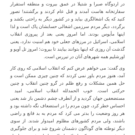
در اردوگاه صبرا و شتیلا در عمق بیروت و منطقه استقرار
سفارتخانه هاست آمدند و قتل عام کردند و برگشتند! تصور
کنید که یک اشغالگری بیاید و در کشور دیگر به راحتی بکشد و
برگردد، دیگر مردم سرزمین اشغالی حسابشان پاک است و لذا
اینها مأیوس بودند. اما امروز یعنی بعد از پیروزی انقلاب
اسلامی، اسرائیل در مرزهای جعلی خود هم امنیت ندارد، یعنی
گذشت آن روزی که اینها بتوانند بیایند تا بیروت؛ امروز تل آویو و
اورشلیم همه شهرهای آنان در تیررس است.
وی گفت: می خواهم عرض کنم که انقلاب اسلامی که روی کار
آمد، هنوز مردم باور نمی کردند که چنین چیزی ممکن است و
حل همین مشکلات و رفع ظلم در گرو چنین انقلاب و چنین
حرکتی است. خوب الحمدلله انقلاب اسلامی، امید
مستضعفین جهان گردید و از آنطرف چشم دشمن باز شد یعنی
احساس خطر کرد، چون مردم را در استضعاف نگه داشته بود و
هر روز وضعیت را بدتر می کرد که مردم به بد قانع و راضی
باشند، ولی مردم کشورهای مظلوم امیدوار شدند. از سوی
دیگر توطئه های گوناگون دشمنان شروع شد و برای جلوگیری