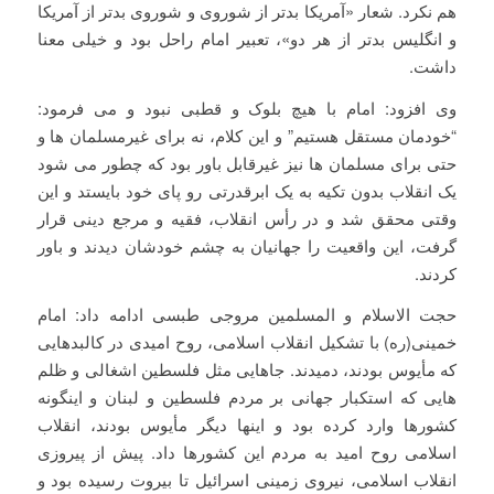
هم نکرد. شعار «آمریکا بدتر از شوروی و شوروی بدتر از آمریکا
و انگلیس بدتر از هر دو»، تعبیر امام راحل بود و خیلی معنا
داشت.
وی افزود: امام با هیچ بلوک و قطبی نبود و می فرمود:
“خودمان مستقل هستیم” و این کلام، نه برای غیرمسلمان ها و
حتی برای مسلمان ها نیز غیرقابل باور بود که چطور می شود
یک انقلاب بدون تکیه به یک ابرقدرتی رو پای خود بایستد و این
وقتی محقق شد و در رأس انقلاب، فقیه و مرجع دینی قرار
گرفت، این واقعیت را جهانیان به چشم خودشان دیدند و باور
کردند.
حجت الاسلام و المسلمین مروجی طبسی ادامه داد: امام
خمینی(ره) با تشکیل انقلاب اسلامی، روح امیدی در کالبدهایی
که مأیوس بودند، دمیدند. جاهایی مثل فلسطین اشغالی و ظلم
هایی که استکبار جهانی بر مردم فلسطین و لبنان و اینگونه
کشورها وارد کرده بود و اینها دیگر مأیوس بودند، انقلاب
اسلامی روح امید به مردم این کشورها داد. پیش از پیروزی
انقلاب اسلامی، نیروی زمینی اسرائیل تا بیروت رسیده بود و