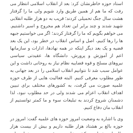
استاد حوزه خاطرنشان کرد: بعد از انقلاب اسلامی انتظار می
رفت که ما هم از همین طریق وارد شویم ولی ما را گرفتار
هشت سال جنگ تحمیلی کردند؛ قریب به دو هزار طلبه انقلابی
شهید شدند و چند برابر این تعداد هم مجروح و اسیر داشتیم.
می خواهم بگویم که ما را گرفتار کردند؛ اگر می خواستیم جبهه
ها را رها کنیم، اصل و اساس انقلاب در خطر بود، این یک بعد
قضیه و یک بعد دیگر اینکه در همه نهادها، ادارات و سازمانها
اعم از آموزش و پرورش، دانشگاه ها، عقیدتی سیاسی
نیروهای مسلح و قوه قضاییه نظام نیاز به روحانی داشت و این
عوامل سبب شد تا نتوانیم انقلاب اسلامی را در بعد جهانی به
طور مطلوب معرفی کنیم. البته فعالیت هایی از طرف حوزه
علمیه صورت می گرفت، به کشورهای مختلف برای تبیین
اهداف انقلاب اعزام می شدند ولی در حد مطلوب نبود، لذا
دشمنان شروع کردند به تبلیغات سوء و ما کمتر توانستیم از
انقلاب مان دفاع کنیم.
وی با اشاره به وضعیت امروز حوزه های علمیه گفت: امروز در
حوزه بالغ بر هشتاد هزار طلبه داریم و بیش از بیست هزار