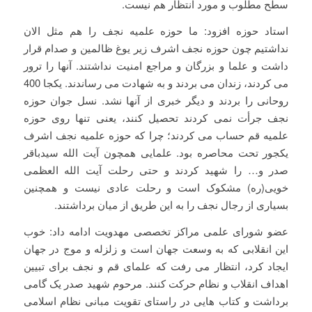
سطح مطلوب و مورد انتظار هم نیست.
استاد حوزه افزود: ما حوزه علمیه نجف را هم مثل الان
نداشتیم چون حوزه نجف اشرف زیر یوغ ظالمین و صدام قرار
داشت و علما و بزرگان و مراجع امنیت نداشتند. آنها را ترور
می کردند، زندان می بردند و به شهادت می رساندند. یکجا 400
روحانی را بردند و دیگر خبری از آنها نشد. نسل جوان حوزه
نجف جرأت نمی کردند تحصیل کنند، یعنی تنها روی حوزه
علمیه قم حساب می کردند؛ چرا که حوزه علمیه نجف اشرف
یکجور تحت محاصره بود. علمایی همچون آیت الله سیدباقر
صدر و… را شهید کردند و حتی رحلت آیت الله العظمی
خویی(ره) مشکوک است و رحلت عادی نیست و همچنین
بسیاری از رجال نجف را به این طریق از میان برداشتند.
عضو شورای علمی مراکز تخصصی مهدویت ادامه داد: خوب
این انقلابی که به وسعت جهان است و زلزله و موج در جهان
ایجاد کرد، انتظار می رفت که علمای قم و نجف برای تبیین
اهداف انقلاب و نظام حرکت کنند. مرحوم شهید صدر یک گامی
برداشت و کتاب هایی در راستای تقویت مبانی نظام اسلامی