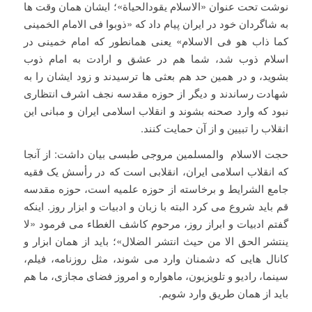
نوشت تحت عنوان «الاسلام یقودالحیاة»؛ ایشان همان وقت ها
به شاگردان خود در ایران پیام داد که «ذوبوا فی الامام الخمینی
کما ذاب هو فی الاسلام» یعنی همانطور که امام خمینی در
اسلام ذوب شد، شما هم در عشق و ارادت به امام ذوب
بشوید، و در همین حد هم بعثی ها ترسیدند و زود ایشان را به
شهادت رساندند و دیگر از حوزه مقدسه نجف اشرف انتظاری
نبود که وارد صحنه بشوند و انقلاب اسلامی ایران و مبانی این
انقلاب را تبیین و از آن حمایت کنند.
حجت الاسلام والمسلمین مروجی طبسی بیان داشت: از آنجا
که انقلاب اسلامی ایران، انقلابی است که در رأسش یک فقیه
جامع الشرایط و برخاسته از حوزه علمیه است، حوزه مقدسه
قم باید شروع می کرد البته با زبان و ادبیات و ابزار روز. اینکه
گفتم ادبیات و ابراز روز، مرحوم کاشف الغطاء می فرمود «لا
ینتشر الحق الا من حیث انتشر الضلال»؛ باید از همان ابزار و
کانال هایی که دشمنان وارد می شوند، مثل روزنامه، فیلم،
سینما، رادیو و تلویزیون، ماهواره و امروز فضای مجازی، ما هم
باید از همان طریق وارد شویم.