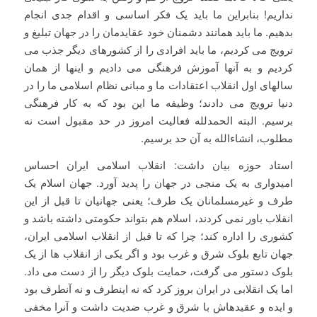
نداریم! بنابراین ما باید یک فکر اساسی و اقدام جدی انجام
بدهیم. ما باید همانند دشمنان خود عقایدمان را در جهان تبلیغ و
ترویج می کردیم، ما باید افرادی را از کشورهای دیگر جذب می
کردیم و به آنها آموزش فرهنگی می دادیم و اینها از همان
سالهای اول انقلاب اعتقادات ما و مبانی نظام اسلامی ما را در
دنیا ترویج می دادند؛ وظیفه ما این بود که به کار فرهنگی
برسیم. البته الحمدلله فعالیت امروز در حد مقبول است نه
مطلوب، انشاءالله به آن حد برسیم.
استاد حوزه بیان داشت: انقلاب اسلامی ایران احساس
امیدواری به یک منجی در جهان را پدید آورد. جهان اسلام یک
طرف و غیرمسلمانان یک طرف؛ یعنی جهانیان تا قبل از این
انقلاب باور نمی کردند، اسلام هم بتواند حکومتی داشته باشد و
کشوری را اداره کند؛ چرا که تا قبل از انقلاب اسلامی ایران،
جهان تابع بلوک شرق و غرب بود و اگر یکی از انقلاب ها از یک
بلوک دستور می گرفت، حمایت بلوک دیگر را از دست می داد.
اما یک انقلابی در ایران بروز کرد که نه اینطرف و نه آنطرف بود
و ایده و عقیدهاش با شرق و غرب ضدیت داشت و آنرا مخفی