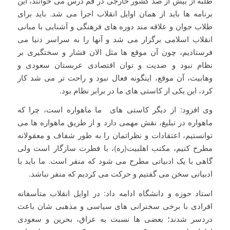
طلبه از بیش از صد کشور خارجی در قم درس می خوانند، این
برنامه ها باید از همان اوایل انقلاب اجرا می شد. باید برای
طلاب جوان و علاقه مند دوره های فرهنگی و آشنایی با مبانی
انقلاب اسلامی برگزار می شد و آنها را به سراسر دنیا می
فرستادیم، چون آن موقع ها مثل الان فشار و سختگیری بر
نظام نبود و ضدیت و توان اقتصادی عربستان سعودی و
وهابیت، آن موقع، اینگونه فعال نبود و راحت تر می شد کار
کرد، این یکی از کاستی های ما در برابر نظام بود.
وی افزود: از دیگر کاستی های ما ماهواره است، چرا که
ماهواره در تبلیغ، نقش مهمی دارد و از طریق ماهواره ها می
توانستیم، اعتقادات و نظراتمان را به طور شفاف و معقولانه
مطرح کنیم، مکتب اهلبیت(ره)، با فطرت سازگار است ولی
گاهی با یک ادبیاتی مطرح می شود که منفر است. ما باید با
ادبیاتی سخن می گفتیم و حرکت می کردیم که منفر نباشد.
استاد حوزه و دانشگاه ادامه داد: در اوایل انقلاب متأسفانه
افرادی با برخی سخنرانی های سیاسی و مذهبی شان باعث
دردسر شدند؛ بعضی ها نسبت به عراق، بحرین و سعودی