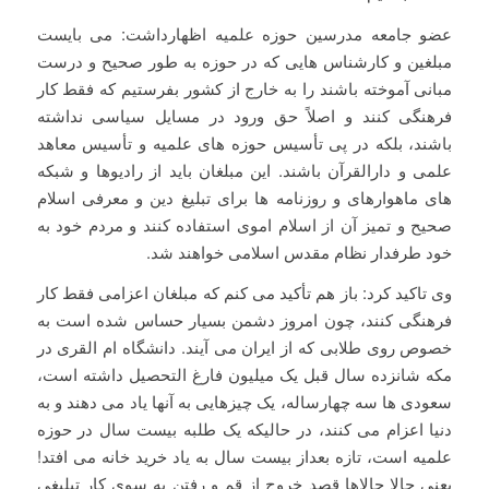
عضو جامعه مدرسین حوزه علمیه اظهارداشت: می بایست
مبلغین و کارشناس هایی که در حوزه به طور صحیح و درست
مبانی آموخته باشند را به خارج از کشور بفرستیم که فقط کار
فرهنگی کنند و اصلاً حق ورود در مسایل سیاسی نداشته
باشند، بلکه در پی تأسیس حوزه های علمیه و تأسیس معاهد
علمی و دارالقرآن باشند. این مبلغان باید از رادیوها و شبکه
های ماهوارهای و روزنامه ها برای تبلیغ دین و معرفی اسلام
صحیح و تمیز آن از اسلام اموی استفاده کنند و مردم خود به
خود طرفدار نظام مقدس اسلامی خواهند شد.
وی تاکید کرد: باز هم تأکید می کنم که مبلغان اعزامی فقط کار
فرهنگی کنند، چون امروز دشمن بسیار حساس شده است به
خصوص روی طلابی که از ایران می آیند. دانشگاه ام القری در
مکه شانزده سال قبل یک میلیون فارغ التحصیل داشته است،
سعودی ها سه چهارساله، یک چیزهایی به آنها یاد می دهند و به
دنیا اعزام می کنند، در حالیکه یک طلبه بیست سال در حوزه
علمیه است، تازه بعداز بیست سال به یاد خرید خانه می افتد!
یعنی حالا حالاها قصد خروج از قم و رفتن به سوی کار تبلیغی