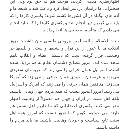
اظهارنظری مذهبی کردند، هرچند هم که حق بود ولی این
سخنرانی ها برایمان دردسر ایجاد کرد و باعث شد تا شیعه ها و
آدم های بیگناه در آن کشورها کشته شوند؛ یکسری کارها را که
باید می کردیم دیر انجام شد و یکسری کارها را که نباید انجام
می دادیم که متأسفانه بعضی ها انجام دادند.
حجت الاسلام و المسلمین مروجی طبسی بیان داشت: امروز
انقلاب ما با عبور از این فراز و نشیبها و پستی و بلندیها در
وضعیتی قرار گرفته است که دشمنان نظام و انقلاب باهم
متحد شده اند، امروز مصالح دشمنان نظام به هم نزدیک شده
است، اسرائیل همان حرفی را می زند که عربستان سعودی
می زند و عربستان سعودی همان حرفی را می زند که آمریکا
می زند، منافقین همان حرفی را می زنند که آمریکا و اسرائیل
می زنند. امروز اینجور نیست که همه مردم جهان وهابی باشند،
بلکه اهل سنت در ایران و جهان هم معمولاً از وهابیت اظهار
تنفر می کنند. یکسری اعتقاداتی که ما داریم اهل تسنن هم
دارند. می خواهم بگویم که اینجور نیست که امروز همه اهل
سنت تابع سیاست و جریان وهابیت باشند. ما باید مردم را
داشته باشیم.