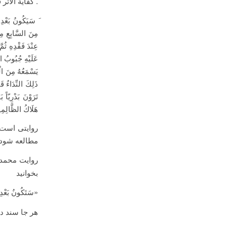
. كفاية الأثر
َ سَيَكُونُ بَعْدِ
مِنَ السَّابِعِ مِن
عِنْدَ فَقْدِهِ ثُ
عَلَيْهِ جُبُوبُ ال
يَسْمَعُهُ مِنَ ال
ذَلِكَ النِّدَاءُ قَ
تَرَوْنَ بَدْرِيّاً
هَلَاكُ الظَّالِمِي
روایتی است 
مطالعه شود
روایت محمد
بخوانید
«سَتَكُونُ بَعْدِي
هر جا سند دی