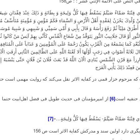
 في النص على الأئمة الإثني عشر ؛ ؛ ص158
ي فِتْنَةٌ صَمَّاءُ صَيْلَمٌ‏ يَسْقُطُ فِيهَا كُلُّ وَلِيجَةٍ وَ بِطَانَةٍ وَ ذَلِكَ عِنْدَ فِقْدَانِ شِي
ْ وُلْدِكَ يَحْزَنُ لِفَقْدِهِ أَهْلُ الْأَرْضِ وَ السَّمَاءِ فَكَمْ مُؤْمِنٍ وَ مُؤْمِنَةٍ مُتَأَسِّفٌ مُت
مَّ أَطْرَقَ مَلِيّاً ثُمَّ رَفَعَ رَأْسَهُ وَ قَالَ بِأَبِي وَ أُمِّي سَمِيِّي وَ شَبِيهِي‏ وَ شَبِيهُ مُوس
نُّورِ أَوْ قَالَ جَلَابِيبُ النُّورِ يَتَوَقَّدُ مِنْ شُعَاعِ الْقُدْسِ كَأَنِّي بِهِمْ آيَسُ مَنْ كَانُوا ثُمَّ
ْبُعْدِ كَمَا يَسْمَعُهُ مِنَ الْقُرْبِ يَكُونُ رَحْمَةً عَلَى الْمُؤْمِنِينَ وَ عَذَاباً عَلَى الْمُنَافِقِ
الَ ثَلَاثَةُ أَصْوَاتٍ فِي رَجَبٍ أَوَّلُهَا أَلا لَعْنَةُ اللَّهِ عَلَى الظَّالِمِينَ‏ الثَّانِي‏ أَزِفَتِ الْآز
 بَارِزاً مَعَ قَرْنِ الشَّمْسِ يُنَادِي الْآنَ اللَّهُ قَدْ بَعَثَ فُلَانَ بْنَ فُلَانٍ حَتَّى يَنْسُبَهُ إ
نَ فَعِنْدَ ذَلِكَ يَأْتِي الْفَرَج‏
که مرحوم خزار قمی در کفایه الاثر نقل می‌کند که روایت مهمی است حت
 حنفیه است
[6]
از امیرمؤمنان فی حدیث طویل فی فضل اهل‌ابیت حتما ا
 فِتْنَةٌ صَمَّاءُ صَيْلَمٌ- يَسْقُطُ فِيهَا كُلُّ وَلِيجَةٍ…»
[7]
گری دارد اولین سند و مدرکش کفایة الاثر است ص 156