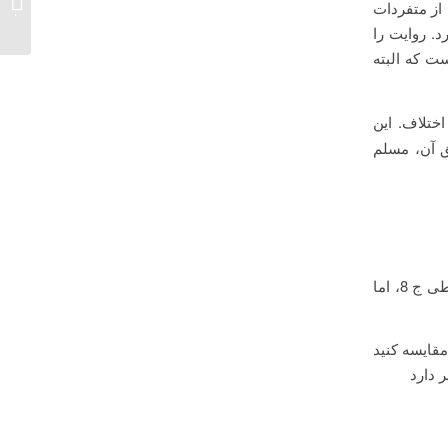
 از متفردات
درس خارج 
. روایت را
 است که البته
 کمی اختلاف. این
ق آن، مسلم
بعد از آن مجمع الزوائد هیثمی، فتح الباری ج 13 ، درالمنثور ج 4، جامع الاحادیث سیوطی ج 8، اما
مقایسه کنید
 دارد