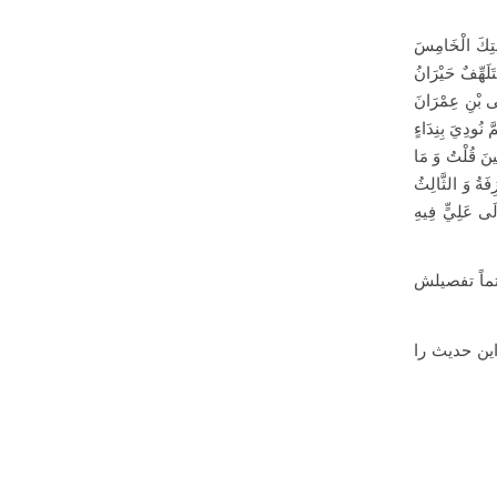
عَتِكَ الْخَامِسَ
َلَهِّفٌ حَيْرَانُ
َى بْنِ عِمْرَانَ
 نُودِيَ بِنِدَاءٍ
ينَ قُلْتُ وَ مَا
ِفَةُ وَ الثَّالِثُ
ِلَى عَلِيٍّ فِيهِ
ماً تفصیلش
ین حدیث را