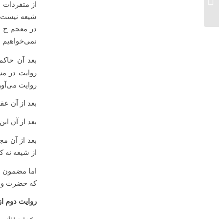
از متفردات ش
درس خارج مهدويت ‌ – 90/10/18...
شیعه نیست ی
نمی‌خواهیم ب
بعد آن حاکم
روایت در مس
روایت می‌آور
بعد از آن عق
بعد از آن ابن ک
از شیعه نه ک
اما مضمون ند
که حضرت ولی
روایت دوم از 