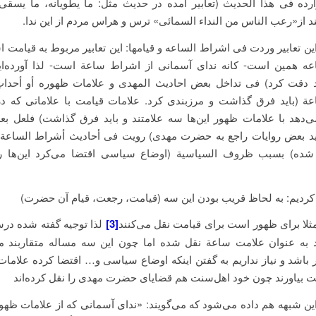
وارده فی هذا الحدیث (تعابیر آمده در حدیث مثل: ما یطویانه، ما یسقی
د از«رعب الناس من النداء السمائی» ترس و هراس مردم از این ندا.
ین تعابیر وردت فی اشراط الساعه و قیامها: این تعابیر مربوط به قیامت 
ه همین است- کانه ندای آسمانی از اشراط ساعة است- لذا آورده‌ای
ید دقت کرد) فی تداخل بعض احادیث المهدی و علامات ظهوره أو أحدا
ة (باید فرق گذاشت و مرزبندی کرد. علامات قیامت با علاماتی که د
ُخ می‌دهد با علامات ظهور این‌ها سه علامتند و باید فرق گذاشت) فلعل 
د بعض روایات راجع به حضرت مهدی) رویت فی أحادیث أشراط الساعة 
ده) بسبب ظروف السیاسیة (اوضاع سیاسی اقتضا می‌کرد این‌ها را 
کردیم: به لحاظ قریب بودن این سه (قیامت، رجعت، قیام آن حضرت)
مثلا برای ظهور است برای قیامت نقل می‌کنند
[3]
لذا توجیه گفته شده د
د به عنوان علامت ساعة نقل شده اما چون این سه مساله متقاربند من
باشد و نیاز نداریم به گفتن اینکه اوضاع سیاسی و… اقتضا کرده علامات 
ت بیاورند چون خود اهل‌سنت هم قضایای حضرت مهدی را نقل کرده‌اند
ین شبهه هم داده می‌شود که می‌گویند: «ندای آسمانی که از علامات ظه