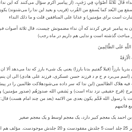
اء قَالَ ثَلَاثَةُ أَصْوَاتٍ فِي رَجَبٍ، (از پیامبر اکرم سؤال می‌کنند که این ن
سمَع مِن البُعد كما يُسمَع من القُرب (قریب و بعید این ندا را می‌شنوند) ي
ارت است برای مؤمنین) و عذابا على المنافقين قلت و ما ذلك النداء
ان به پیامبر عرض کردند که آن نداء مضمونش چیست، قال ثلاثة أصوات ف
از مباحث گذشته است و ندایی هم داریم در ماه رجب)
 اللَّهِ عَلَى الظَّالِمِينَ
لْآزِفَةُ
بدريا بارزاً (قبلا گفتیم بدنا بارزا) یعنی یک شیء بارز که ندا می‌دهد ألا ان
 (اسم می‌برد م ح م د فرزند حسن عسکری، فرزند علی هادی) الی ان ینسِ
فیه هلاک الظالمین (این ندا که سر داده می‌شودهلاکت ظالمین را در پیش
رج (فرج حقیقی نزد نداء است) و یَشفیِ الله صدورَهُم (صدور مؤمنین) و ی
ت یا رسول الله فَکَم یکون بعدی من الائمه (بعد من چند امام هست) قال:
سع قائمهم
بن احمد یک معجم کبیر دارد، یک معجم اوسط و یک معجم صغیر
که معجم کبیر 25 جلد است 5 جلدش مفقودست و 20 جلدش موجودست