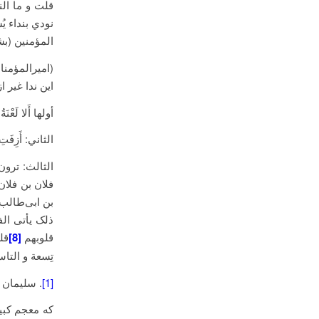
قلت و ما الند
نودي بنداء يُ
المؤمنين (بش
(امیرالمؤمن
این ندا غیر 
أولها أَلا لَعْنَةُ
الثاني: أَزِفَتِ ا
الثالث: ترون 
فلان بن فلان
بن ابی‌طالب 
ذلک یأتی الف
قلوبهم
[8]
قل
تِسعة و التا
[1]
. سلیمان 