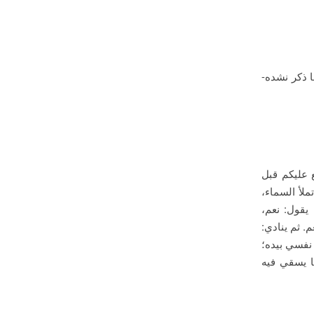
 ذکر نشده-
 عليكم قبل
لأ السماء،
يقول: نعم،
. ثم ينادي:
 نفسي بيده؛
ما يسقي فيه