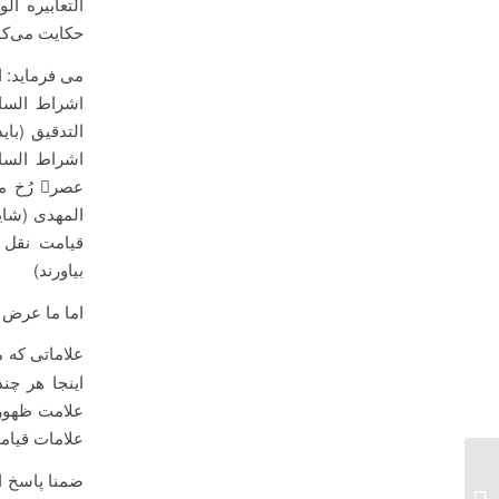
التعابیره ال
حکایت می‌کن
می فرماید: ا
اشراط الساع
التدقیق (با
اشراط الساع
عصر ر
المهدی (شای
قیامت نقل ش
بیاورند)
اما ما عرض 
علاماتی که 
اینجا هر چن
علامت ظهور 
علامات قیام
ضمنا پاسخ ا
جلسه 7 بحث روايات ندای آسمانی ـ‌