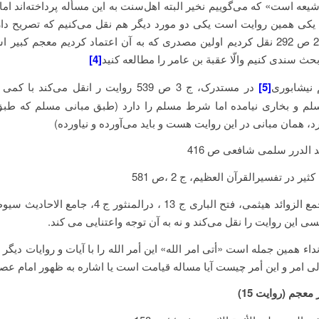
یعه است» که می‌گوییم نخیر البته اهل‌سنت به این مسأله پرداخته‌اند اما
کی همین روایت است یکی دو مورد دیگر هم نقل می‌کنیم که تصریح دارد
در معجم ج 2 ص 292 نقل کردیم اولین مصدری که به آن اعتماد کردیم معجم کبیر
حث سندی کنیم والّا عقبة بن عامر را مطالعه کنید
[4]
 نیشابوری
[5]
در مستدرک، ج 3 ص 539 روایت ر انقل می‌کند با
لم و بخاری نیامده اما شرط مسلم را دارد (طبق مبانی مسلم که طب
د، همان مبانی در این روایت هست و باید می‌آورده و نیاورده)
د الدرر سلمی شافعی ص 416
ثیر در تفسیرالقرآن العظیم، ج 2 ،ص 581
سی این روایت را نقل می‌کند و نه به آن توجه واعتنایی می کند.
اء همین جمله است «أتی امر الله» این أمر الله را با آیات و روایات دیگر 
 امر و این أمر چیست آیا مساله قیامت است یا اشاره به ظهور امام عصر
معجم (روایت 15)