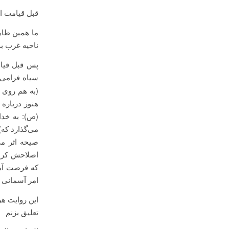
قبل قیامت اب
ما همین ظاهر
ناحیه غرب به
پس قبل قیامت
سیاه فرامی‌گ
(به هم روی م
هنوز درباره 
(ص): به خدا
می‌گذارد که)
صیحه اثر می
اصلاحش کرد ب
که فرصت آبیا
امر آسمانی 
این روایت ه
تعلیق بزنم