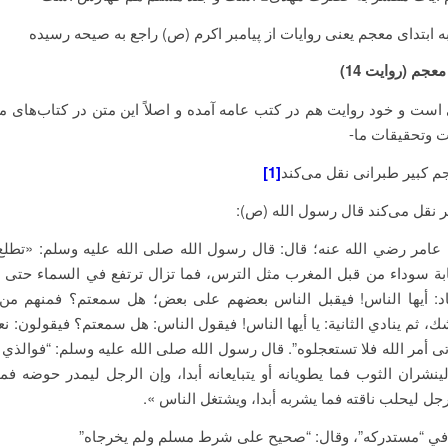
ه ابتدای معجم یعنی روایات از پیامبر اکرم (ص) راجع به صیحه رسیده
عجم (روایت 14)
ست و خود روایت هم در کتب عامه آمده و اصلاً این متن در کتاب‌های ما
 وتحقیقات ما-
م کبیر طبرانی نقل می‌کند
[1]
ر نقل می‌کند قال رسول الله (ص):
عامر رضي الله عنه؛ قال: قال رسول الله صلى الله عليه وسلم: «تطلع
ة سوداء من قبل المغرب مثل الترس، فما تزال ترتفع في السماء حتى تم
اد: أيها الناس! فيقبل الناس بعضهم على بعض؛ هل سمعتم؟ فمنهم من 
، ثم ينادي الثانية: يا أيها الناس! فيقول الناس: هل سمعتم؟ فيقولون: نعم
أتى أمر الله فلا تستعجلوه”. قال رسول الله صلى الله عليه وسلم: “فوالذي
ينشران الثوب فما يطويانه أو يتبايعانه أبدا، وإن الرجل ليمدر حوضه ف
رجل ليحلب ناقته فما يشربه أبدا، ويشتغل الناس ».
 في “مستدركه”، وقال: “صحيح على شرط مسلم ولم يخرجاه”