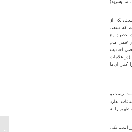
، ما یشربه)
است، یکی از
م که ینبغی
ثِ عصره مع
ر عصر امام
بعضی احادیث
(در علامات
کنار آن‌ها
رست نیست و
افات ندارد
ظهور را به
ور است یکی