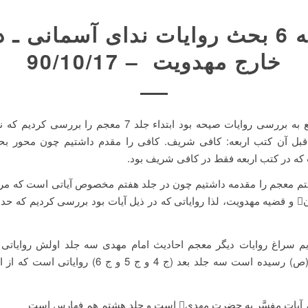
جلسه 6 بحث روايات ندای آسمانی ـ‌
خارج مهدويت ‌ – 90/10/17
بحث ما راجع به بررسی روایات صیحه بود ابتداء جلد 7 معجم را برر
قبل آن کتب اربعه: کافی شریف. کافی را مقدم داشتیم چون محور ب
 در کتب اربعه فقط در کافی شریف بود.
فتم معجم را مقدمه داشتیم چون در جلد هفتم مخصوص آیاتی است که مر
م سراغ روایات دیگر معجم احادیث امام مهدی سه جلد اولش روایاتی
پیامبر اکرم (ص) رسیده است سه جلد بعد (ج 4 و ج 5 و ج 6) 
َّر به حضرت مهدی است و جلد هشتم هم فهارس است