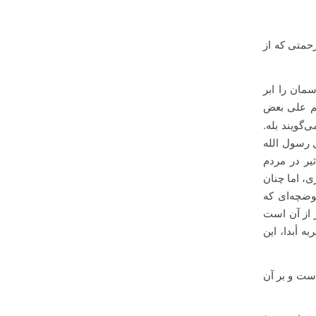
رحمتی که از
سمان را ابر
م على بعض
‌گویند بله.
ل رسول الله
یر در مردم
ی، اما چنان
وضچه‌ای که
ر از آن است
ه أبدا، این
ست و بر آن