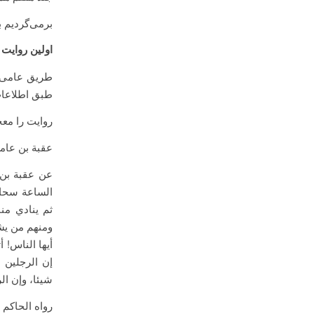
برمی‌گردیم ب
اولین روایت م
طریق عامی ا
طبق اطلاعات
روایت را معج
عقبة بن عام
عن عقبة بن 
الساعة سحاب
ثم ينادي من
ومنهم من يشك
أيها الناس! 
إن الرجلين ل
شيئا، وإن ال
رواه الحاكم