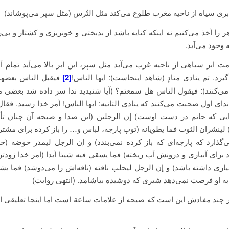
ری سیاه از ناحیه مغرب طلوع می‌کند مثل التُرس‏ (مثل سپر می‌پوشاند)
 را أخذ می‌کنیم نه اینکه کنایه باشد از بدبختی و خونریزی و کشتار و بی‌
 وجود می‌آید.
 ابر سیاهی از ناحیه غرب می‌آید مثل سپر، این ابر بالا می‌آید تمام آ
یرد. ثم ینادی منادٍ (شاهد اینجاست): ایها الناس!
[2]
فيقبل الناس بعضه
ی‌کنند): فیقول الناس هل سمعتم‏؟ (آیا شنیدید ندا سر داده شد بعضی می
ندای اول صحبت می‌کنند که ینادی الثانیه: ایها الناس! أمر خدا رسید. فقا
یی که جانم در دست اوست) إن الرجلین (این صدا و صیحه آن چنان تأث
 لينشران الثوب فما يطويانه (توپ پارچه، لباس و… را باز کرده برای مشتر
‌گذارد که پارچه‌ای که باز کرده نمی‌بندد) و إن الرجل ليمدر حوضه (ح
رای آبیاری و درونش آب ریخته) فما يسقي فيه شيئا أبدا (امر خدا زودت
ری داشته باشد) و إن الرجل ليحلب ناقته (ناقه‌اش را می‌دوشد) فما يشرب
به او فرصت نمی‌دهد شیری که دوشیده بیاشامد. (انتهی روایت)
ر چند مفادش این است که صیحه از علامات ساعة است اما اینجا تعلیقی ا