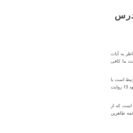
 درس
سی کردیم که ناظر به آیات
حث ما کافی
تبط است با
آقا امام زمان و قضیه مهدویت، لذا روایاتی که در ذیل آیات بود بررسی کردیم که حدود 13 روایت
 است که از
روایاتی است که از ائمه طاهرین