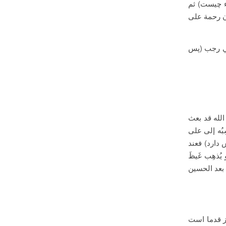
داء چیست) ثم
كون رحمة على
ي رجب‏ (پس
 الله قد بعث
بُه إلی علی
 دارد) فعند
ُذهِب غَیظَ
 بعد الحسین
. مؤلف هم از قدما است