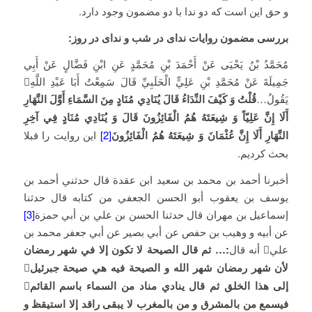
و حق این است که دو ندا با دو مضمون وجود دارد.
بررسی مضمون روایات ندای در شب و ندای در روز:
مُحَمَّدُ بْنُ يَحْيَى عَنْ أَحْمَدَ بْنِ مُحَمَّدٍ عَنِ ابْنِ فَضَّالٍ عَنْ أَبِي
جَمِيلَةَ عَنْ مُحَمَّدِ بْنِ عَلِيٍّ الْحَلَبِيِّ قَالَ سَمِعْتُ أَبَا عَبْدِ اللَّهِ
يَقُولُ…
قُلْتُ وَ كَيْفَ النِّدَاءُ قَالَ يُنَادِي مُنَادٍ مِنَ السَّمَاءِ أَوَّلَ النَّهَارِ
أَلَا إِنَّ عَلِيّاً وَ شِيعَتَهُ هُمُ الْفَائِزُونَ قَالَ وَ يُنَادِي مُنَادٍ فِي آخِرِ
النَّهَارِ أَلَا إِنَّ عُثْمَانَ وَ شِيعَتَهُ هُمُ الْفَائِزُونَ
[2]
این روایت را قبلا
بحث کردیم.
أخبرنا أحمد بن محمد بن سعيد ابن عقدة قال حدثني أحمد بن
يوسف بن يعقوب أبو الحسن الجعفي من كتابه قال حدثنا
إسماعيل بن مهران قال حدثنا الحسن بن علي بن أبي حمزة
[3]
عن أبيه و وهيب بن حفص عن أبي بصير عن أبي جعفر محمد بن
علي أنه قال
:… ثم قال الصيحة لا تكون إلا في شهر رمضان
لأن شهر رمضان شهر الله و الصيحة فيه هي صيحة جبرئيل

إلى هذا الخلق ثم قال ينادي مناد من السماء باسم القائم

فيسمع من بالمشرق و من بالمغرب لا يبقى راقد إلا استيقظ و