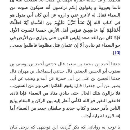
ناسا يعيرونا و يقولون إنكم تزعمون أنه سيكون صوت من
السماء فقال له لا ترو عني و اروه عن أبي كان أبي يقول هو
في كتاب الله إِنْ نَشَأْ نُنَزِّلْ عَلَيْهِمْ مِنَ السَّماءِ آيَةً فَظَلَّتْ
أَعْناقُهُمْ لَها خاضِعِينَ فيؤمن أهل الأرض جميعا للصوت الأول
فإذا كان من الغد صعد إبليس اللعين حتى يتوارى من الأرض‏ في
جو السماء ثم ينادي ألا إن عثمان قتل مظلوما فاطلبوا بدمه…
[10]
حدثنا أحمد بن محمد بن سعيد قال حدثني أحمد بن يوسف بن
يعقوب أبو الحسن الجعفي قال حدثني إسماعيل بن مهران قال
حدثنا الحسن بن علي بن أبي حمزة عن أبيه و وهيب عن أبي
بصير عن أبي جعفر قال:
يقوم القائم

في وتر من السنين…
فلا يزالون بتلك الحال حتى ينادي مناد من السماء فإذا نادى
فالنفير النفير فو الله لكأني أنظر إليه بين الركن و المقام يبايع
الناس بأمر جديد و كتاب جديد و سلطان جديد من السماء أما
إنه لا يرد له‏ راية أبدا…
با توجه به روایاتی که ذکر گردید، این توجیهی که برخی بیان