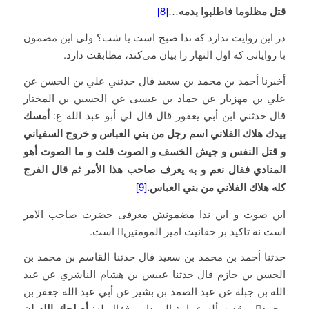
قتل مظلوما فاطلبوا بدمه‏
…
[8]
در این روایت ندارد که ندا صبح است یا شب؟ ولی این مضمون
با روایاتی که اول النهار را بیان می‌کند، مطابقت دارد.
أخبرنا أحمد بن محمد بن سعيد قال حدثني علي بن الحسن عن
علي بن مهزيار عن حماد بن عيسى عن الحسين بن المختار
قال حدثني ابن أبي‏ يعفور قال قال لي أبو عبد الله ع:
أمسك
بيدك هلاك الفلاني اسم رجل من بني العباس و خروج السفياني
و قتل النفس و جيش الخسف و الصوت قلت و ما الصوت أهو
المنادي فقال نعم و به يعرف صاحب هذا الأمر ثم قال الفرج
كله هلاك الفلاني من بني العباس.
[9]
این صوت و این ندا مضمونش معرفی حضرت صاحب الامر
است نه تاکید بر حقانیت امیر المومنین است.
حدثنا أحمد بن محمد بن سعيد قال حدثنا القاسم بن محمد بن
الحسن بن حازم قال حدثنا عبيس بن هشام الناشري عن عبد
الله بن جبلة عن عبد الصمد بن بشير عن أبي عبد الله جعفر بن
محمد و قد سأله عمارة الهمداني فقال له:
أصلحك الله إن