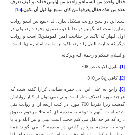
فقال واحدة من السماء و واحدة من إبليس فقلت و كيف تعرف
هذه من هذه فقال يعرفها من كان سمع بها قبل أن تكون.
[15]
سند این دو سنخ روایت مشکل ندارد، لذا جمع بین ایندو روایت
به این است که بگوئیم دو ندا با دو مضمون وجود دارد، یکی در
اول النهار که تاکید بر حقانیت امیر المومنین است و روایت
دیگر که عبارت اللیل را دارد، تاکید بر امامت امام زمان است.
والسلام علیکم و رحمة الله وبرکاته
[1]
. تاويل الايات ص 708
[2]
. کافي ج8 ص310
[3]
. راجع به علي ابن ابي حمزه بطائني کرارا گفته شده که
هرچند مورد اختلاف نظر است ولي نمي توان از کنار رواياتش
گذشت زيرا تقريبا 700 مورد در کتب اربعه از او روايت نقل
شده است. آنهم با توجه به مقدمه اي که مثلا مرحوم صدوق
دارد که هر چه نقل مي کنم حجت است بيني و بين الله و يا با
توجه به مقدمه مرحوم کليني در مقدمه که مي گويد: همه
روايات اين کتاب را براي دقت و براي عمل جمع نموده ام. لذا