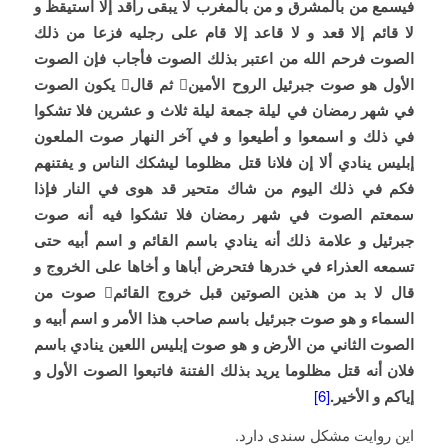
فيسمع من بالمشرق و من بالمغرب لا يبقى راقد إلا استيقظ و
لا قائم إلا قعد و لا قاعد إلا قام على رجليه فزعا من ذلك
الصوت فرحم الله من اعتبر بذلك الصوت فأجاب فإن الصوت
الأول هو صوت جبرئيل الروح الأمين

ثم قال

يكون الصوت
في شهر رمضان في ليلة جمعة ليلة ثلاث و عشرين فلا تشكوا
في ذلك و اسمعوا و أطيعوا و في آخر النهار صوت الملعون
إبليس ينادي ألا إن فلانا قتل مظلوما ليشكك الناس و يفتنهم
فكم في ذلك اليوم من شاك متحير قد هوى في النار فإذا
سمعتم الصوت في شهر رمضان فلا تشكوا فيه أنه صوت
جبرئيل و علامة ذلك أنه ينادي باسم القائم و اسم أبيه حتى
تسمعه العذراء في خدرها فتحرض أباها و أخاها على الخروج و
قال لا بد من هذين الصوتين قبل خروج القائم

صوت من
السماء و هو صوت جبرئيل باسم صاحب هذا الأمر و اسم أبيه و
الصوت الثاني من الأرض و هو صوت إبليس اللعين ينادي باسم
فلان أنه قتل مظلوما يريد بذلك الفتنة فاتبعوا الصوت الأول و
إياكم و الأخير.
[6]
این روایت مشکل سندی دارد.