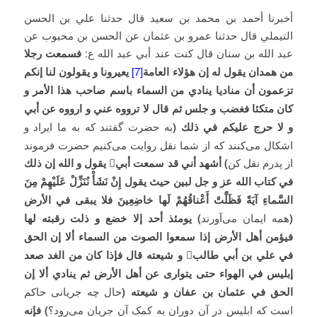
أخبرنا أحمد بن محمد بن سعيد قال حدثنا علي بن الحسن
التيملي قال حدثنا عمرو بن عثمان عن الحسن بن محبوب عن
عبد الله بن سنان قال كنت عند أبي عبد الله ع:
فسمعت رجلا
من همدان يقول له إن هؤلاء العامة
[7]
يعيرونا و يقولون لنا إنكم
تزعمون أن مناديا ينادي من السماء باسم صاحب هذا الأمر و
كان متكئا فغضب و جلس ثم قال لا ترووه عني و ارووه عن أبي
و لا حرج عليكم في ذلك (
به حضرت گفتند که به ما ایراد و
اشکال می‌کنند که از شما نقل روایت می‌کنیم حضرت فرموند
از پدرم نقل کن
) أشهد أني قد سمعت أبي

يقول و الله إن ذلك
في كتاب الله عز و جل لبين حيث يقول إِنْ نَشَأْ نُنَزِّلْ عَلَيْهِمْ مِنَ
السَّماءِ آيَةً فَظَلَّتْ أَعْناقُهُمْ لَها خاضِعِينَ فلا يبقى في الأرض
(
همه ایمان می‌آورند
) يومئذ أحد إلا خضع و ذلت رقبته لها
فيؤمن أهل الأرض إذا سمعوا الصوت من السماء ألا إن الحق
في علي بن أبي طالب‏

و شيعته قال فإذا كان من الغد صعد
إبليس في الهواء حتى يتوارى عن أهل الأرض ثم ينادي ألا إن
الحق في عثمان بن عفان و شيعته (
حال چه جریانی حاكم
است که ابلیس در آن دوران به کمک آن جریان می‌رود؟
) فإنه