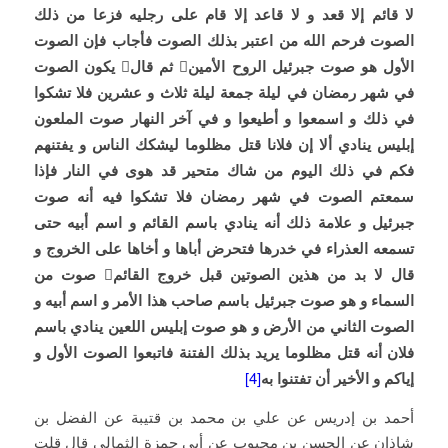
لا قائم إلا قعد و لا قاعد إلا قام على رجليه فزعا من ذلك
الصوت فرحم الله من اعتبر بذلك الصوت فأجاب فإن الصوت
الأول هو صوت جبرئيل الروح الأمين

ثم قال

يكون الصوت
في شهر رمضان في ليلة جمعة ليلة ثلاث و عشرين فلا تشكوا
في ذلك و اسمعوا و أطيعوا و في آخر النهار صوت الملعون
إبليس ينادي ألا إن فلانا قتل مظلوما ليشكك الناس و يفتنهم
فكم في ذلك اليوم من شاك متحير قد هوى في النار فإذا
سمعتم الصوت في شهر رمضان فلا تشكوا فيه أنه صوت
جبرئيل و علامة ذلك أنه ينادي باسم القائم و اسم أبيه حتى
تسمعه العذراء في خدرها فتحرض أباها و أخاها على الخروج و
قال لا بد من هذين الصوتين قبل خروج القائم

صوت من
السماء و هو صوت جبرئيل باسم صاحب هذا الأمر و اسم أبيه و
الصوت الثاني من الأرض و هو صوت إبليس اللعين ينادي باسم
فلان أنه قتل مظلوما يريد بذلك الفتنة فاتبعوا الصوت الأول و
إياكم و الأخير أن تفتنوا به‏
[4]
أحمد بن إدريس عن علي بن محمد بن قتيبة عن الفضل بن
شاذان عن الحسن بن محبوب عن أبي حمزة الثمالي قال قلت