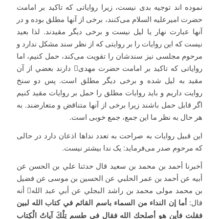
نموده اند توجیه بدی نیست، زیرا روایاتی که تاکید بر امامت
حضرت امیرعلیه السلام می‌کنند، برخی از آنها مطلق بوده و در
آنها عبارت نهار یا لیل نیست و برخی دیگر مقیدند. لذا بعید
نیست که این روایات را بر روایتی که از نظر سند مشکل ندارد و
مرحوم مجلسی نیز سندشان را تقویت می‌کند، حمل کنیم، اما
روایاتی که تاکید بر امامت حضرت مهدی دارند بعضي از آن
مقید به لیل شده و برخی دیگر مطلق است. پس دو سنخ
روایت داریم و باید روایات مطلق را حمل بر روایات مقید کنیم
اگر قابل حمل باشند زیرا برخی از آنها متناقض و متعارضند. به
هر حال به نظر ما این جمع، جمع خوبی است.
این قبیل روایات به صراحت به تعدد نداها اذعان دارد در حالی
که مرحوم صدر می‌فرماید: یک ندا بیشتر نیست.
أخبرنا أحمد بن محمد بن سعيد قال حدثنا علي بن الحسن عن
أبيه عن أحمد بن عمر الحلبي عن الحسين بن موسى عن فضيل
بن محمد مولى محمد بن راشد البجلي عن أبي عبد الله أنه
قال:
أما إن النداء من السماء باسم القائم في كتاب الله لبين
فقلت فأين هو أصلحك الله فقال في طسم تِلْكَ آياتُ الْكِتابِ