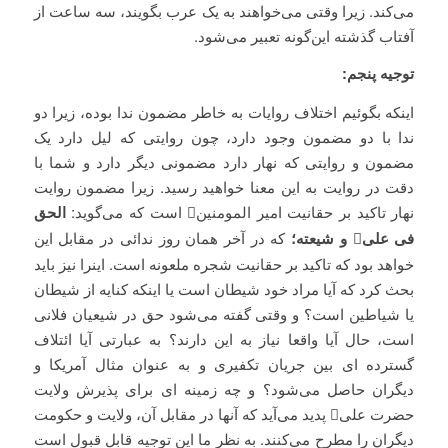
می‌کند. زیرا وقتی می‌خواهند به یک عرب بگویند، سه ساعت از
آفتاب گذشته این‌گونه تعبير می‌شود.
توجیه پنجم:
اینکه بگوئیم اختلاف روایات به خاطر مضمون ندا بوده، زیرا دو
ندا با دو مضمون وجود دارد، چون روایتی که لیل دارد یک
مضمون و روایتی که نهار دارد مضمونی دیگر دارد و شما با
دقت در روایت به این معنا خواهید رسید. زیرا مضمون روایت
نهار تاکید بر حقانیت امیر المومنین است که می‌گوید:
الحق
فی علی

و شیعته؛
که در آخر همان روز ندائی در مقابل این
خواهد بود که تاکید بر حقانیت شجره ملعونه است. اینرا نیز باید
بحث کرد که آیا مراد خود شیطان است یا اینکه کنایه از شیطان
یا شیاطین است؟ و وقتی گفته می‌شود حق در شیعیان فلانی
است، حال آیا واقعا نیاز به این دارند؟ به عبارتی آیا ائتلاف
گسترده ای بین جریان تکفیری و به عنوان مثال آمریکا و
دیگران حاصل می‌شود؟ و چه زمینه ای برای پذیرش ولایت
حضرت علی پدید می‌آید که آنها در مقابل آن، ولایت و حكومت
ديگران را مطرح می‌کنند. به نظر ما این توجیه قابل قبول است