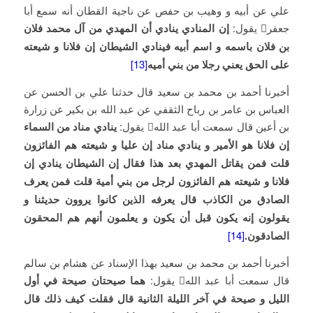
علي عن أبيه و وهيب بن حفص عن ناجية القطان أنه سمع أبا
جعفر يقول:
إن المنادي ينادي أن المهدي من آل محمد فلان
بن فلان باسمه و اسم أبيه فينادي الشيطان إن فلانا و شيعته
على الحق يعني رجلا من بني أميه
[13]
أخبرنا أحمد بن محمد بن سعيد قال حدثنا علي بن الحسن عن
العباس بن عامر بن رباح الثقفي عن عبد الله بن بكير عن زرارة
بن أعين قال سمعت أبا عبد الله يقول:
ينادي مناد من السماء
إن فلانا هو الأمير و ينادي مناد إن عليا و شيعته هم الفائزون
قلت فمن يقاتل المهدي بعد هذا فقال إن الشيطان ينادي إن
فلانا و شيعته هم الفائزون لرجل من بني أمية قلت فمن يعرف
الصادق من الكاذب قال يعرفه الذين كانوا يروون حديثنا و
يقولون إنه يكون قبل أن يكون و يعلمون أنهم هم المحقون
الصادقون.
[14]
أخبرنا أحمد بن محمد بن سعيد بهذا الإسناد عن هشام بن سالم
قال سمعت أبا عبد الله يقول:
هما صيحتان صيحة في أول
الليل و صيحة في آخر الليلة الثانية قال فقلت كيف ذلك قال