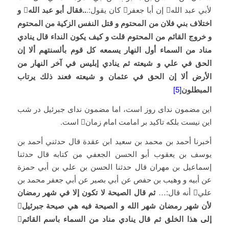
لأبي عبد الله إن أبا جعفر كان يقول:.
..فقال أبو عبد الله

و
اختلاف بني فلان من المحتوم و قتل النفس الزكية من المحتوم
و خروج القائم من المحتوم قلت و كيف يكون النداء قال ينادي
مناد من السماء أول النهار يسمعه كل قوم بألسنتهم ألا إن
الحق في علي و شيعته ثم ينادي إبليس في آخر النهار من
الأرض ألا إن الحق في عثمان و شيعته فعند ذلك يرتاب
المبطلون
[5]
این مضمون ندای روز است، اما مضمون ندای جبرئیل در شب
این نیست بلکه تاکید بر امامت امام زمان است.
أخبرنا أحمد بن محمد بن سعيد ابن عقدة قال حدثني أحمد بن
يوسف بن يعقوب أبو الحسن الجعفي من كتابه قال حدثنا
إسماعيل بن مهران قال حدثنا الحسن بن علي بن أبي حمزة
عن أبيه و وهيب بن حفص عن أبي بصير عن أبي جعفر محمد بن
علي أنه قال:…
ثم قال الصيحة لا تكون إلا في شهر رمضان
لأن شهر رمضان شهر الله و الصيحة فيه هي صيحة جبرئيل

إلى هذا الخلق ثم قال ينادي مناد من السماء باسم القائم
