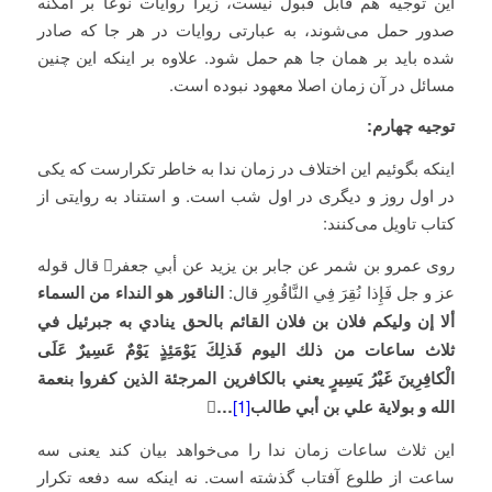
این توجیه هم قابل قبول نیست، زیرا روایات نوعا بر امکنه
صدور حمل می‌شوند، به عبارتی روایات در هر جا که صادر
شده باید بر همان جا هم حمل شود. علاوه بر اینکه این چنین
مسائل در آن زمان اصلا معهود نبوده است.
توجیه چهارم:
اینکه بگوئیم این اختلاف در زمان ندا به خاطر تکرارست که یکی
در اول روز و دیگری در اول شب است. و استناد به روایتی از
کتاب تاویل می‌کنند:
روى عمرو بن شمر عن جابر بن يزيد عن أبي جعفر قال قوله
عز و جل فَإِذا نُقِرَ فِي النَّاقُورِ قال:
الناقور هو النداء من السماء
ألا إن وليكم فلان بن فلان القائم بالحق ينادي به جبرئيل في
ثلاث ساعات من ذلك اليوم فَذلِكَ يَوْمَئِذٍ يَوْمٌ عَسِيرٌ عَلَى
الْكافِرِينَ غَيْرُ يَسِيرٍ يعني بالكافرين المرجئة الذين كفروا بنعمة
الله و بولاية علي بن أبي طالب
[1]
…

این ثلاث ساعات زمان ندا را می‌خواهد بیان کند یعنی سه
ساعت از طلوع آفتاب گذشته است. نه اینکه سه دفعه تکرار