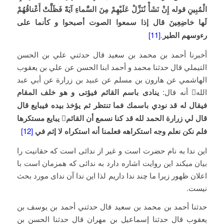
الْمُبِينِ قوله إِنْ نَشَأْ نُنَزِّلْ عَلَيْهِمْ مِنَ السَّماءِ آيَةً فَظَلَّتْ أَعْناقُهُمْ
لَها خاضِعِينَ قال إذا سمعوا الصوت أصبحوا و كأنما على
رءوسهم الطير
.
[11]
أخبرنا أحمد بن محمد بن سعيد قال حدثني علي بن الحسن
التيملي قال حدثنا محمد و أحمد ابنا الحسن عن علي بن يعقوب
الهاشمي عن هارون بن مسلم عن عبيد بن زرارة عن أبي عبد
الله أنه قال:
ينادى باسم القائم فيؤتى و هو خلف المقام
فيقال له قد نودي باسمك فما تنتظر ثم يؤخذ بيده فيبايع
‏
قال
قال لي زرارة الحمد لله قد كنا نسمع أن القائم

يبايع مستكرها
فلم نكن نعلم وجه استكراهه فعلمنا أنه استكراه لا إثم في
[12]
این ندا به نام حضرت است و غیر از ندائی است که حقانیت را
بیان میکند این روایت اشاره دارد به ندائی که همزمان است با
اعلان ظهور زیرا ما چند ندا داریم لذا این ندا آن ندای مورد بحث
نیست.
حدثنا أحمد بن محمد بن سعيد قال حدثني أحمد بن يوسف بن
يعقوب قال حدثنا إسماعيل بن مهران قال حدثنا الحسن بن