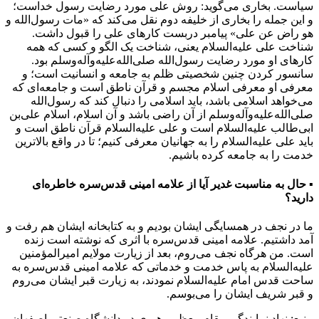
سیاست. بخاری می‌گوید: روش علی مورد رضایت رسول خداست؛
و این جمله را بخاری از خلیفه دوم نقل می‌کند که «مات رسول‌الله و
هو راض عن علی» پیامبر دربست کارهای علی را قبول داشت.
شناخت علی علیه‌السلام یعنی، شناخت یک الگو و کسی که همه
کارهای او مورد رضایت رسول‌الله صلی‌الله‌علیه‌وآله‌وسلم بود.
سانسور کردن چنین شخصیتی ظلم به جامعه و انسانیت است؛ و
معرفی او معرفی اسلام مجسم و قرآن ناطق است و جامعه‌ای که
می‌خواهد اسلامی باشد، باید اسلامی را دنبال کند که رسول‌الله
صلی‌الله‌علیه‌وآله‌وسلم از آن راضی باشد و آن اسلام، اسلام علی‌بن
ابی‌طالب علیه‌السلام است و علی علیه‌السلام قرآن ناطق است و
باید علی علیه‌السلام را به جهانیان معرفی کنیم؛ تا در واقع بالاترین
خدمت را به جامعه کرده باشیم.
▪ حال به مناسبت غدیر آیا از علامه امینی قدس‌سره خاطره‌ای
دارید؟
ما در نجف در همسایگی ایشان بودیم و به کتابخانه ایشان هم رفت و
آمد داشتیم. علامه امینی قدس‌سره با اثری که نوشته است زنده
است. من هرگاه نجف می‌روم، بعد از زیارت مولایم امیرالمؤمنین
علیه‌السلام به پاس خدمت و خدماتی که علامه امینی قدس‌سره به
ساحت قدس امام علیه‌السلام نمودند، به زیارت قبر ایشان می‌روم
و قبر شریف ایشان را می‌بوسم.
منبع: نهاد نمایندگی مقام معظم رهبری در دانشگاه صنعتی اصفهان