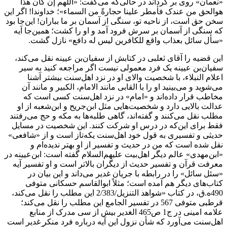
«نعمان» روی بر گرداند در حالی‌که می‌گفت: «اللهم إن کان هذا
هوالحق من عندک فأمطر علینا حجارةً من السماء»؛ خداوندا! اگر این
سخن حق است، از ناحیه تو، سنگی از آسمان بر ما بباران! این‌جا بود
که سنگی از آسمان بر سرش فرود آمد و او را کشت؛ همین‌جا آیه
«سأل سائل بعذاب واقع للکافرین لیس له دافع» نازل گشت.
این قضیه را آقای ثعلبی در کتابش از سفیان‌بن عیینه نقل می‌کند،
سفیان‌بن عیینه یک فرد معمولی نیست اگر مراجعه کنید به سیر
اعلام النبلاء، با شخصیت والای او در نزد اهل‌سنت بیشتر آشنا
می‌شوید و می‌بینید او را با القابی مانند الامام، الکبیر و مانند آن
مخاطب قرار داده‌اند و «امام» در نزد اهل‌سنت کسی است که
عدالت بالایی دارد و شخصیت‌هایی مثل ابن‌جریح و ابن‌شعبه از او
مطلب نقل می‌کنند و گفته‌اند، گاهی طلبه‌ها به مکه و حج می‌رفتند
فقط برای این‌که در درس او شرکت کنند. این شخصیت در مسایل
حدیثی و تفسیری به قول خود اهل‌سنت یکه‌تاز است و از «شافعی»
نقل شده است که من در حدیث و تفسیر از او بهتر ندیده‌ام و
«ابن‌مهدی» عالم دیگر اهل‌بیت علیهم‌السلام گفته است: ابن‌عیینه در
معرفت قرآن و تفسیر حدیث از دیگران بالاتر است و او تفسیر آیه
«سئل سائل» را در رابطه با جریان غدیر می‌داند و این بیان در
کتاب‌های دیگر هم آمده است؛ مثلاً ابوالقاسم حسکانی متوفی
490ه.ق، در کتاب «شواهد التنزیل/2/383 این مطلب را نقل می‌کند،
قرطبی متوفی 567 در تفسیر الجامع این مطلب را نقل می‌کند؛
علامه امینی در ج1 ص465 الغدیر بیش از سی مدرک از منابع
اهل‌سنت می‌آورد که‌ شأن نزول این آیه درباره فرد منکر غدیر است