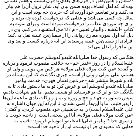
427ه.ق و همین‌طور در قرن‌های بعدی تا قرن ششم و هفتم کسانی
بوده‌اند که اهل انصاف بوده ضمن بیان آیه، شان نزول آن‌را هم بیان
می‌کنند و در تفاسیر خود آورده‌اند که جریان چه بوده است و این
سائل چه کسی می‌باشد و عذابی که درخواست کرده چه بوده و
برای چه موردی عذاب را درخواست نموده است و برای نمونه به
کتاب «الکشف والبیان ثعلبی» م 427ه.ق استشهاد می‌کنم، وی در
ذیل آیه اول سوره معارج روایتی را از سفیان‌بن عیینه نقل می‌کند:
افرادی از سفیان‌بن عیینه پرسیدند این آیه درباره کیست و بعد وی
این ماجرا را نقل می‌کند.
هنگامی که رسول خدا صلی‌الله‌علیه‌وآله‌وسلم حضرت علی
علیه‌السلام را در روز «غدیر خم» به خلافت منصوب فرمود و درباره
او گفت: «من کنت مولاه فعلی مولاه» هر کس من مولی و ولی او
هستم، علی مولی و ولی او است، چیزی نگذشت که این مسئله در
بلاد و شهرها منتشر شد «حرث‌بن نعمان فهری» خدمت پیامبر
صلی‌الله‌علیه‌وآله‌وسلم آمد و عرض کرد تو به ما دستور دادی تا به
یگانگی خدا و این‌که تو فرستاده او هستی دهیم، ما هم شهادت دادیم،
سپس دستور به جهاد و حج و روزه و نماز و زکات دادی ما همه این‌ها
را پذیرفتیم، اما با این‌ها راضی نشدی، تا این‌که این جوان (اشاره به
علی علیه‌السلام است) را به جانشینی خود منصوب کردی، و گفتی:
«من کنت مولاه فعلی مولاه»، آیا این سخنی است از ناحیه خودت یا
از سوی خدا؟! پیامبر صلی‌الله‌علیه‌وآله‌وسلم فرمود: «قسم به
خدایی که معبودی جز او نیست، این از ناحیه خدا است».