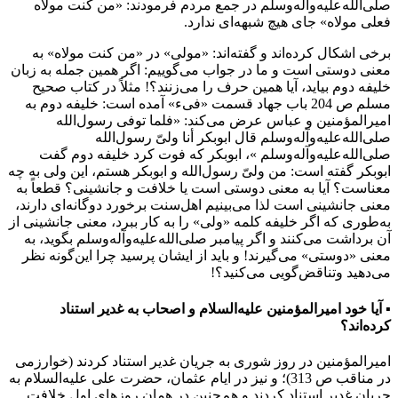
صلی‌الله‌علیه‌وآله‌وسلم در جمع مردم فرمودند: «من کنت مولاه
فعلی مولاه» جای هیچ شبهه‌ای ندارد.
برخی اشکال کرده‌اند و گفته‌اند: «مولی» در «من کنت مولاه» به
معنی دوستی است و ما در جواب می‌گوییم: اگر همین جمله به زبان
خلیفه دوم بیاید، آیا همین حرف را می‌زنند؟! مثلاً در کتاب صحیح
مسلم ص 204 باب جهاد قسمت «فیء» آمده است: خلیفه دوم به
امیرالمؤمنین و عباس عرض می‌کند: «فلما توفی رسول‌الله
صلی‌الله‌علیه‌وآله‌وسلم قال ابوبکر أنا ولیّ رسول‌الله
صلی‌الله‌علیه‌وآله‌وسلم »، ابوبکر که فوت کرد خلیفه دوم گفت
ابوبکر گفته است: من ولیّ رسول‌الله و ابوبکر هستم، این ولی به چه
معناست؟ آیا به معنی دوستی است یا خلافت و جانشینی؟ قطعاً به
معنی جانشینی است لذا می‌بینیم اهل‌سنت برخورد دوگانه‌ای دارند،
به‌طوری که اگر خلیفه کلمه «ولی» را به کار ببرد، معنی جانشینی از
آن برداشت می‌کنند و اگر پیامبر صلی‌الله‌علیه‌وآله‌وسلم بگوید، به
معنی «دوستی» می‌گیرند! و باید از ایشان پرسید چرا این‌گونه نظر
می‌دهید وتناقض‌گویی می‌کنید؟!
▪ آیا خود امیرالمؤمنین علیه‌السلام و اصحاب به غدیر استناد
کرده‌اند؟
امیرالمؤمنین در روز شوری به جریان غدیر استناد کردند (خوارزمی
در مناقب ص 313)؛ و نیز در ایام عثمان، حضرت علی علیه‌السلام به
جریان غدیر استناد کردند و هم‌چنین در همان روزهای اول خلافت