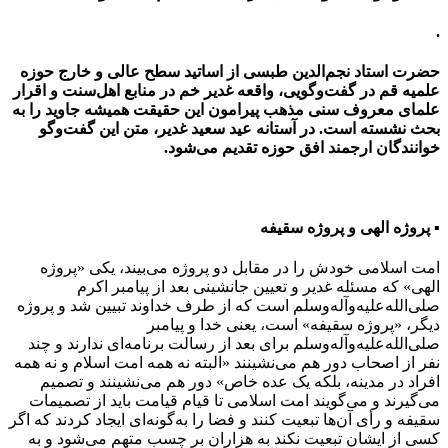
.
حضرت استاد نجم‌الدین طبسی از اساتید سطح عالی و خارج حوزه
علمیه قم در گفت‌وگویی، واقعه غدیر خم در منابع اهل‌سنت و اقرار
علمای معروف سنی مذهب پیرامون این حقیقت همیشه جاوید را به
بحث نشسته است. در آستانه عید سعید غدیر، متن این گفت‌وگو
خوانندگان ارجمند افق حوزه تقدیم می‌شود.
▪ پروژه الهی و پروژه سقیفه
امت اسلامی خودش را در مقابل دو پروژه می‌بیند، یکی «پروژه
الهی» که مسئله غدیر و تعیین جانشینی بعد از پیامبر اکرم
صلی‌الله‌علیه‌وآله‌وسلم است که از طرف خداوند تبیین شد و پروژه
دیگر، «پروژه سقیفه» است، یعنی خدا و پیامبر
صلی‌الله‌علیه‌وآله‌وسلم برای بعد از رسالت برنامه‌ای ندارند و چند
نفر از اصحاب دور هم می‌نشینند «البته نه همه امت اسلام و نه همه
افراد در مدینه، بلکه یک عده خاص» دور هم می‌نشینند و تصمیم
می‌گیرند و می‌گویند امت اسلامی تا قیام قیامت باید از تصمیمات
سقیفه و رأی آن‌ها تبعیت کنند و فضا را به‌گونه‌ای ایجاد کردند که اگر
کسی از ایشان تبعیت نکند به هزاران بر چسب متهم می‌شود و به