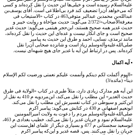
علیه‌السلام رسیده است و خیلی‌ها این حدیث را نقل کرده‌اند و کسی
که می‌خواهد آن‌را تضعیف کند فرد بی‌اطلاعی است. آقای یوسف‌بن
عبدالله‌بن محمد‌بن عبدالبر متوفی463 در کتاب «الاستیعاب فی
معرفةالأصحاب»/2/372 می‌گوید: حدیث مواخاة و روایت خیبر و
حدیث غدیر همه صحیح هستند، ابن‌حجر هیتمی می‌گوید: حدیث غدیر
صحیح است و جای انکار نیست و عده‌ای این حدیث را نقل کرده‌اند،
مانند ترمذی، نسایی، احمد و طرق این حدیث به پیامبر
صلی‌الله‌علیه‌وآله‌وسلم زیاد است و شانزده صحابی آن‌را نقل
کرده‌اند. پس در ارتباط این آیه با غدیر جای هیچ شبهه‌ای نیست.
▪ آیه اکمال
«الیوم أکملت لکم دینکم وأتممت علیکم نعمتی ورضیت لکم الإسلام
دیناً» (مائده/3)
این آیه هم مدارک زیادی دارد، مثلاً طبری در کتاب «الولایة فی طرق
حدیث الغدیر» این مطلب را نقل می‌کند، ابن‌مردویه م 410 به نقل از
ابن‌کثیر و سیوطی در کتاب تفسیرش این مطلب را نقل می‌کند.
ابونعیم اصفهانی‌ م 430 در کتابش می‌گوید: پیامبر اکرم
صلی‌الله‌علیه‌وآله‌وسلم مردم را دعوت به ولایت امیرالمومنین
علیه‌السلام نمود و جریان غدیر را نقل می‌کند، خطیب بغدادی م 463،
ابوسعید سجستانی م 477 و بسیاری دیگر از علمای اهل‌سنت این
جریان را نقل می‌کنند. پس، قصه غدیر و این‌که پیامبر اکرم