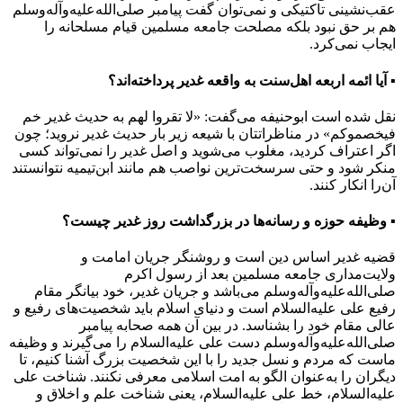
عقب‌نشینی تاکتیکی و نمی‌توان گفت پیامبر صلی‌الله‌علیه‌وآله‌وسلم
هم بر حق نبود بلکه مصلحت جامعه مسلمین قیام مسلحانه را
ایجاب نمی‌کرد.
▪ آیا ائمه اربعه اهل‌سنت به واقعه غدیر پرداخته‌اند؟
نقل شده است ابوحنیفه می‌گفت: «لا تقروا لهم به حدیث غدیر خم
فیخصموکم» در مناظراتتان با شیعه زیر بار حدیث غدیر نروید؛ چون
اگر اعتراف کردید، مغلوب می‌شوید و اصل غدیر را نمی‌تواند کسی
منکر شود و حتی سرسخت‌ترین نواصب هم مانند ابن‌تیمیه نتوانستند
آن‌را انکار کنند.
▪ وظیفه حوزه و رسانه‌ها در بزرگداشت روز غدیر چیست؟
قضیه غدیر اساس دین است و روشنگر جریان امامت و
ولایت‌مداری جامعه مسلمین بعد از رسول اکرم
صلی‌الله‌علیه‌وآله‌وسلم می‌باشد و جریان غدیر، خود بیانگر مقام
رفیع علی علیه‌السلام است و دنیای اسلام باید شخصیت‌های رفیع و
عالی مقام خود را بشناسد. در بین آن همه صحابه پیامبر
صلی‌الله‌علیه‌وآله‌وسلم دست علی علیه‌السلام را می‌گیرند و وظیفه
ماست که مردم و نسل جدید را با این شخصیت بزرگ آشنا کنیم، تا
دیگران را به‌عنوان الگو به امت اسلامی معرفی نکنند. شناخت علی
علیه‌السلام، خط علی علیه‌السلام، یعنی شناخت علم و اخلاق و