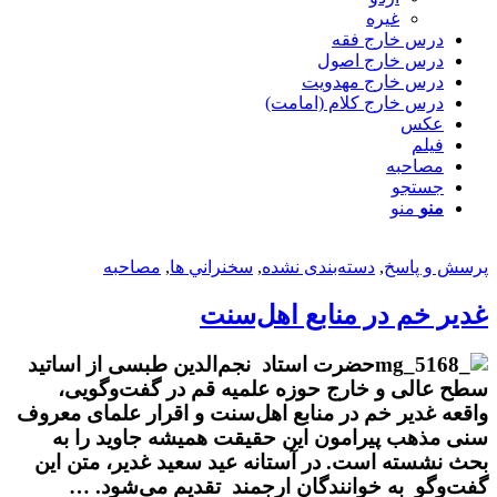
غیره
درس خارج فقه
درس خارج اصول
درس خارج مهدویت
درس خارج کلام (امامت)
عکس
فیلم
مصاحبه
جستجو
منو
منو
پرسش و پاسخ
,
دسته‌بندی نشده
,
سخنراني ها
,
مصاحبه
غدیر خم در منابع اهل‌سنت
حضرت استاد نجم‌الدین طبسی از اساتید
سطح عالی و خارج حوزه علمیه قم در گفت‌وگویی،
واقعه غدیر خم در منابع اهل‌سنت و اقرار علمای معروف
سنی مذهب پیرامون این حقیقت همیشه جاوید را به
بحث نشسته است. در آستانه عید سعید غدیر، متن این
گفت‌وگو به خوانندگان ارجمند تقدیم می‌شود. …