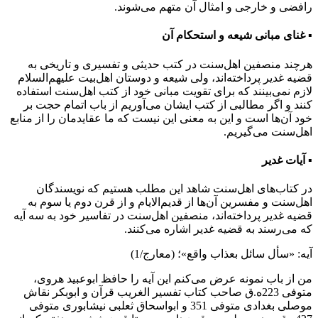
رافضی و خارجی و امثال آن متهم می‌شوند.
▪ غنای مبانی شیعه و استحکام آن
هرچند منصفین اهل‌سنت در کتب حدیثی و تفسیری و تاریخی به
قضیه غدیر پرداخته‌اند، ولی شیعه و دوستان اهل‌بیت علیهم‌السلام
لازم نمی‌بینند که برای تقویت مبانی خود از کتب اهل‌سنت استفاده
کنند و اگر مطالبی از کتب ایشان می‌آوریم از باب اتمام حجت بر
خود آن‌ها است و این به معنی این نیست که ما عقایدمان را از منابع
اهل‌سنت می‌گیریم.
▪ آیات غدیر
در کتاب‌های اهل‌سنت شاهد این مطلب هستیم که نویسندگان
اهل‌سنت و مفسرین آن‌ها از قدیم‌الایام و از قرن دوم یا سوم به
قضیه غدیر پرداخته‌اند، منصفین اهل‌سنت در تفاسیر خود به سه آیه
که می‌رسند به قضیه غدیر اشاره می‌کنند.
آیه: «سأل سائل بعذاب واقع»؛ (معارج/1)
من از باب نمونه عرض می‌کنم این آیه را حافظ ابوعبید هروی،
متوفی 223ه.ق صاحب کتاب تفسیر الغریب قرآن و ابوبکر نقاش
موصلی بغدادی متوفی 351 و ابواسحاق ثعلبی نیشابوری متوفی