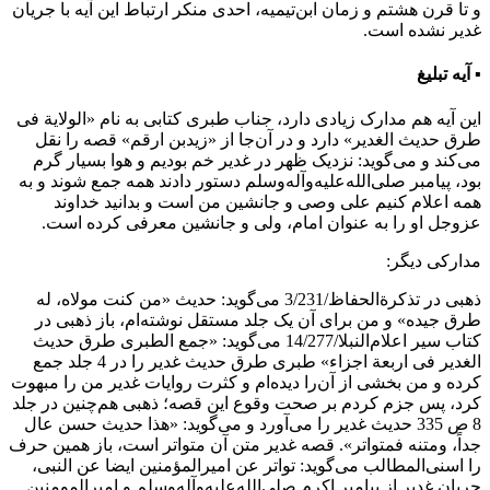
و تا قرن هشتم و زمان ابن‌تیمیه، احدی منکر ارتباط این آیه با جریان
غدیر نشده است.
▪ آیه تبلیغ
این آیه هم مدارک زیادی دارد، جناب طبری کتابی به نام «الولایة فی
طرق حدیث الغدیر» دارد و در آن‌جا از «زید‌بن ارقم» قصه را نقل
می‌کند و می‌گوید: نزدیک ظهر در غدیر خم بودیم و هوا بسیار گرم
بود، پیامبر صلی‌الله‌علیه‌وآله‌وسلم دستور دادند همه جمع شوند و به
همه اعلام کنیم علی وصی و جانشین من است و بدانید خداوند
عزوجل او را به عنوان امام، ولی و جانشین معرفی کرده است.
مدارکی دیگر:
ذهبی در تذکرةالحفاظ/3/231 می‌گوید: حدیث «من کنت مولاه، له
طرق جیده» و من برای آن یک جلد مستقل نوشته‌ام، باز ذهبی در
کتاب سیر اعلام‌النبلا/14/277 می‌گوید: «جمع الطبری طرق حدیث
الغدیر فی اربعة اجزاء» طبری طرق حدیث غدیر را در 4 جلد جمع
کرده و من بخشی از آن‌را دیده‌ام و کثرت روایات غدیر من را مبهوت
کرد، پس جزم کردم بر صحت وقوع این قصه؛ ذهبی هم‌چنین در جلد
8 ص 335 حدیث غدیر را می‌آورد و می‌گوید: «هذا حدیث حسن عال
جداً، ومتنه فمتواتر». قصه غدیر متن آن متواتر است، باز همین حرف
را اسنی‌المطالب می‌گوید: تواتر عن امیرالمؤمنین ایضا عن النبی،
جریان غدیر از پیامبر اکرم صلی‌الله‌علیه‌وآله‌وسلم و امیرالمومنین