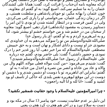
آن‌که معاویه نامه آن‌جناب را قرائت کرد، گفت: همانا علی کشندگان
عثمان را به ما تسلیم نمی‌کند، اصبغ گوید: به او گفتم ای معاویه،
خون عثمان را بهانه مگیر، تو جویای پادشاهی و سلطنت هستی، و
اگر در زمان زندگی عثمان، می‌خواستی او را یاری کنی می‌کردی،
ولی در کمین فرصت و در انتظار کشته شدن او بودی تا این امر را
دستاویز رسیدن به مقصود (پادشاهی) قرار دهی. اصبغ گوید: معاویه
از سخنان من در خشم شد و من خواستم خشم او بیشتر شود، لذا
رو به ابی‌هریره کردم و به او گفتم، ای یار رسول خدا
صلی‌الله‌علیه‌وآله‌وسلم من تو را سوگند می‌دهم به آن خداوندی که
معبودی جز او نیست و دانای آشکار و نهان است و به حق حبیبش
مصطفی‌ علیه‌وآله‌السلام که مرا خبر دهی، آیا روز غدیر خم را درک
نمودی و حضور داشتی؟ گفت: بلی حاضر بودم، گفتم چه درباره
علی علیه‌السلام از رسول خدا صلی‌الله‌علیه‌وآله‌وسلم شنیدی؟
گفت: شنیدم می‌فرمود: «من کنت مولاه فعلی مولاه، اللهم وال من
والاه و عاد من عاداه و انصر من نصره و اخذل من خذله.» به او
گفتم: بنابراین ای اباهریره، تو با دوست او دشمن شدی و با دشمن او
دوست در این موقع ابوهریره نفس بلندی که حاکی از تأسف او بود
کشید و گفت: «انا لله و انا الیه راجعون»
▪ چرا امیرالمؤمنین علیه‌السلام با وجود حقانیت شمشیر نکشید؟
این دلیل بر عدم حقانیت نیست، خود پیامبر 13 سال در مکه بود و
دست به سلاح نبرد و در آخر هم هجرت کرد هجرت یعنی