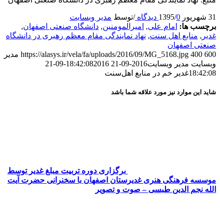
31 شهریور 1395
0 دیدگاه
/
/
توسط
مدیر وبسایت
برچسب ها:
امام علی
,
امیرالمومنین
,
دانشگاه صنعتی اصفهان
,
غدیر
,
منابع اهل سنت
,
نهاد نمایندگی مقام معظم رهبری در دانشگاه
صنعتی اصفهان
600
400
https://alasys.ir/vela/fa/uploads/2016/09/MG_5168.jpg
مدیر
وبسایت
مدیر وبسایت
2016-09-21 18:42:08
2016-09-21
18:42:08
غدیر خم در منابع اهل‌سنت
شاید این موارد نیز مورد علاقه شما باشد
برگزاری دوره تربیت مبلغ غدیر توسط
موسسه فرهنگی هنری غدیرستان اصفهان با سخنرانی حضرت آیت
الله نجم الدین طبسی – صوت و تصویر