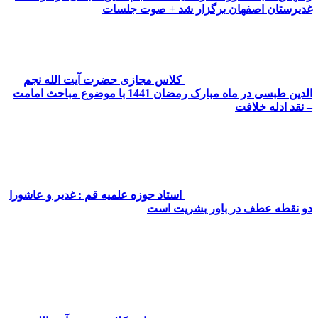
غدیرستان اصفهان برگزار شد + صوت جلسات
کلاس مجازی حضرت آیت الله نجم
الدین طبسی در ماه مبارک رمضان 1441 با موضوع مباحث امامت
– نقد ادله خلافت
استاد حوزه علمیه قم : غدیر و عاشورا
دو نقطه عطف در باور بشریت است