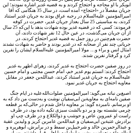
ابوبکر با او محاجه و احتجاج کردند و به قضیه غدیر اشاره نمودند؛ این
جریان مفصلاً در «احتجاج» آمده است، در سال 35 هنگامی که آقا
امیرالمؤمنین علیه‌السلام در رحبه عراق بودند به جریان غدیر استناد
کردند، به مناسبتی 25 سال بعداز جریان غدیر، حضرت در کوفه
فرمودند: کسی که در قضیه غدیر بوده شهادت بدهد با این‌که 25 سال
از آن جریان می‌گذشت، در عین حال 12 نفر شهادت دادند، آن
حضرت هم‌چنین در روز جمل به قضیه غدیر احتجاج کردند، در
جریانی چند نفر از صحابه که در غدیر بودند و حاضر به شهادت نشدند
امثال انس و براء و… مولا امیرالمؤمنین علیه‌السلام ایشان را نفرین
کرد و گرفتار نفرین شدند.
در روز صفین حضرت احتجاج به غدیر کردند، زهرای اطهر به غدیر
احتجاج کردند: انستم یوم غدیر خم، امام حسن مجتبی و امام حسین
علیه‌السلام به جریان غدیر استناد کردند، عبدالله‌بن جعفر در مقابل
معاویه احتجاج به جریان غدیر نمود.
اصبغ‌بن نباته می‌گوید: امیرالمؤمنین صلوات‌الله‌علیه در ایام جنگ
صفین نامه‌ای به معاویة‌بن ابی‌سفیان نوشت و به‌دست من داد که به
او برسانم. نامبرده گوید: بر معاویه داخل شدم در حالی‌که بر قطعه
چرمی نشسته بود و بر دو بالشت سبزی تکیه داده بود، در طرف
راست او عمرو‌بن عاص و حوشب و ذوالکلاع و در طرف چپ او
برادرش عتبةبن‌ ابی‌سفیان و عبدالله‌بن عامر‌بن کریز و ولید‌بن عقبة
و عبدالرحمن‌بن خالد و شرحبیل‌بن سمط و در برابرش، ابوهریره و
ابوالدرداء و نعمان‌بن بشیر و ابوامامه با اهلی قرار داشتند، پس‌از