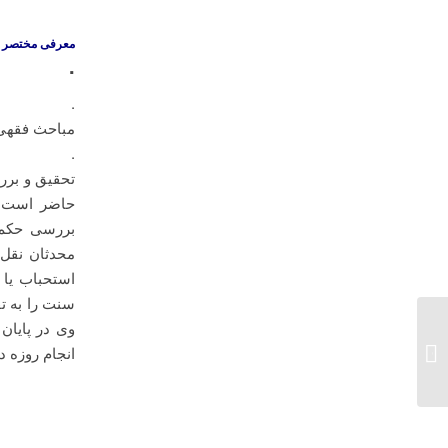
معرفی مختصر کتاب
.
.
مباحث فقهى و
.
تحقیق و بررس
حاضر است. ن
بررسی حکم ر
محدثان نقل ک
استحباب یا و
سنت را به تف
وی در پایان
فی رحاب حکومه الامام مهدی عج
انجام روزه در