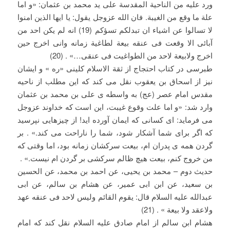
ورد علیه من الناحیة المقدسة علی ید محمد بن عثمان: «و اما
علة ما وقع من الغیبة. فان الله عزوجل یقول: یا ایها الذین امنوا
لا تسالوا عن اشیاء ان تبدلکم تسؤکم (19) انه لم یکن احد من
آبائی الا وقعت فی عنقه بیعة لطاغیة زمانه وانی اخرج حین
اخرج ولابیعة لاحد من الطواغیت فی عنقی…» . (20)
طبرسی در کتاب احتجاج از ثقة الاسلام کلینی «ره » و ایشان
نیز از اسحاق بن یعقوب نقل می کند که این مطلب از ناحیه
مقدس امام عصر (عج) به واسطه ی علی بن محمد بن عثمان
وارد شد: «و اما علت وقوع غیبت، این است که خداوند عزوجل
می فرماید: ای کسانی که ایمان آورده اید! از چیزهایی نپرسید
که اگر برای شما آشکار شود، شما را ناراحت می کند.» . بر
گردن همه ی پدران ام، بیعت سرکشان زمانه بود، اما وقتی که
من خروج کنم، بیعت هیچ ظالم سرکشی بر گردن ام نیست.» .
حدیث دوم – محمد بن یحیی، عن احمد بن محمد، عن الحسین
بن سعید، عن ابن ابی عمیر، عن هشام بن سالم، عن ابی
عبدالله علیه السلام قال: یقوم القائم ولیس لاحد فی عنقه عهد
ولاعقد ولا بیعة » . (21)
هشام ابن سالم از امام صادق علیه السلام نقل کند که امام