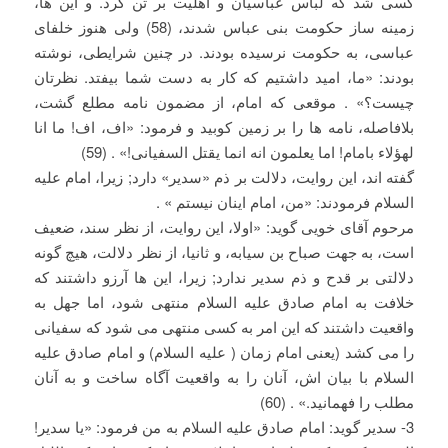
کسی شد که لباس عباسیان و اهلیت بر تن کرد. و این ها،
زمینه ساز حکومت بنی عباس شدند، (58) ولی هنوز خلفای
عباسی، به حکومت نرسیده بودند. در چنین شرایطی، نوشته
بودند: «ما، امید داشتیم که کار به دست شما بیفتد. نظرتان
چیست؟» . موقعی که امام، از مضمون نامه مطلع گشت،
بلافاصله، نامه ها را بر زمین کوبید و فرمود: «اف، اف! ما انا
لهؤلاء بامام! اما یعلمون انه انما یقتل السفیانی!» . (59)
گفته اند، این روایت، دلالت بر ذم «سدیر» دارد; زیرا، امام علیه
السلام فرمودند: «من، امام اینان نیستم » .
مرحوم آقای خویی گوید: «اولا، این روایت، از نظر سند، ضعیف
است، به جهت صباح بن سیابه، و ثانیا، از نظر دلالت، هیچ گونه
دلالتی بر قدح و ذم سدیر ندارد; زیرا، این ها آرزو داشتند که
خلافت به امام صادق علیه السلام منتهی شود، اما جهل به
واقعیت داشتند که این امر به کسی منتهی می شود که سفیانی
را می کشد (یعنی امام زمان ( علیه السلام) و امام صادق علیه
السلام با بیان اش، آنان را به واقعیت آگاه ساخت و به آنان
مطلب را فهمانید.» . (60)
3- سدیر گوید: امام صادق علیه السلام به من فرمود: «یا سدیر!