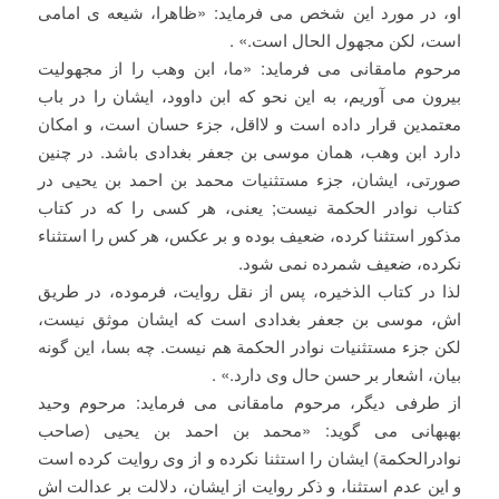
او، در مورد این شخص می فرماید: «ظاهرا، شیعه ی امامی
است، لکن مجهول الحال است.» .
مرحوم مامقانی می فرماید: «ما، ابن وهب را از مجهولیت
بیرون می آوریم، به این نحو که ابن داوود، ایشان را در باب
معتمدین قرار داده است و لااقل، جزء حسان است، و امکان
دارد ابن وهب، همان موسی بن جعفر بغدادی باشد. در چنین
صورتی، ایشان، جزء مستثنیات محمد بن احمد بن یحیی در
کتاب نوادر الحکمة نیست; یعنی، هر کسی را که در کتاب
مذکور استثنا کرده، ضعیف بوده و بر عکس، هر کس را استثناء
نکرده، ضعیف شمرده نمی شود.
لذا در کتاب الذخیره، پس از نقل روایت، فرموده، در طریق
اش، موسی بن جعفر بغدادی است که ایشان موثق نیست،
لکن جزء مستثنیات نوادر الحکمة هم نیست. چه بسا، این گونه
بیان، اشعار بر حسن حال وی دارد.» .
از طرفی دیگر، مرحوم مامقانی می فرماید: مرحوم وحید
بهبهانی می گوید: «محمد بن احمد بن یحیی (صاحب
نوادرالحکمة) ایشان را استثنا نکرده و از وی روایت کرده است
و این عدم استثنا، و ذکر روایت از ایشان، دلالت بر عدالت اش