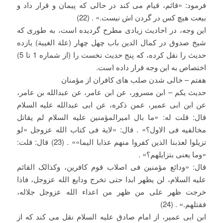
فرمود: «قائم، قیام می کند در حالی که پیمان و قرار داد و
بیعت هیچ کس در گردن اش نیست.» . (22)
این وجه، در احادیث زیادی مطرح گردیده است، به طوری که
شیخ صدوق در کمال الدین باب چهل چهار (علة الغیبة) یازده
حدیث را نقل کرده، که پنج حدیث نخست را (از شماره 1 تا 5)
اختصاص به این وجه قرار داده است.
هفتم – خالی شدن صلب های کافران از مؤمنان
حدیث یکم – ابن مسرور، عن ابن عامر، عن عبدالله بن عامر،
عن ابن ابی عمیر، عمن ذکره، عن ابی عبدالله علیه السلام
قال: قلت له: «ما بال امیرالمؤمنین علیه السلام لم یقاتل
مخالفیه فی الاول؟» . قال: «لایة فی کتاب الله عزوجل «لو
تزیلوا لعذبنا الذین کفروا منهم عذابا الیما»» . (23) قال: قلت:
«وما یعنی بتزایلهم؟» .
قال: «ودائع مؤمنین فی اصلاب قوم کافرین، وکذالک القائم
علیه السلام، لن یظهر ابدا حتی تخرج ودایع الله عزوجل، فاذا
خرجت ظهر علی من ظهر من اعداء الله عزوجل جلاله،
فقتلهم.» . (24)
ابن ابی عمیر، از امام صادق علیه السلام نقل می کند که از