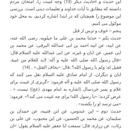
این حدیث و احادیث دیگر (13) وجه غیبت را، امتحان مردم
دانسته که مطابق با آیات خداوند و تعلیمات دینی است. بررسی
این موضوع را همچنان که در ابتدا اشاره کردیم، به محل خود
موکول می کنیم.
پنجم – خوف و ترس از قتل
حدیث یکم – حدثنا محمد بن علی ما جیلویه، رضی الله عنه،
عن ابیه، عن ابیه احمد بن ابی عبدالله البرقی، عن محمد بن
ابی عمیر، عن ابان و غیره، عن ابی عبدالله علیه السلام قال:
«قال رسول الله صلی الله علیه و آله: لابد للغلام من غیبة.
فقیل له: ولم یا رسول الله؟ .قال: «یخاف القتل.» . (14)
ابان و دیگران، از امام صادق علیه السلام نقل می کنند که
رسول الله صلی الله علیه و آله فرمود: «گریزی از غیبت برای
غلام و پسر خردسال (اشاره به امام مهدی (عج)) نیست » .
عرض کردند: «یا رسول الله! برای چه غیبت می کند؟» .فرمود:
«می ترسد او را بکشند» .
حدیث دوم – ابن عبدوس، عن ابن قتیبه، عن حمدان بن
سلیمان، عن محمد بن الحسین، عن ابن محبوب، عن علی بن
رئاب، عن زرارة، قال: سمعت ابا جعفر علیه السلام یقول: «ان