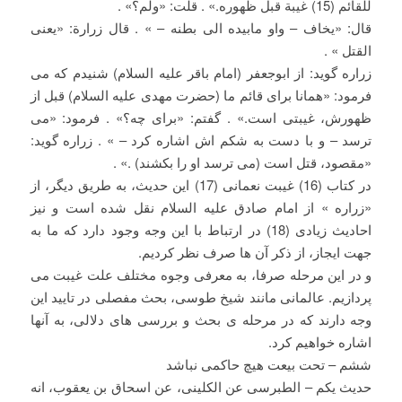
للقائم (15) غیبة قبل ظهوره.» . قلت: «ولم؟» .
قال: «یخاف – واو مابیده الی بطنه – » . قال زرارة: «یعنی
القتل » .
زراره گوید: از ابوجعفر (امام باقر علیه السلام) شنیدم که می
فرمود: «همانا برای قائم ما (حضرت مهدی علیه السلام) قبل از
ظهورش، غیبتی است.» . گفتم: «برای چه؟» . فرمود: «می
ترسد – و با دست به شکم اش اشاره کرد – » . زراره گوید:
«مقصود، قتل است (می ترسد او را بکشند) .» .
در کتاب (16) غیبت نعمانی (17) این حدیث، به طریق دیگر، از
«زراره » از امام صادق علیه السلام نقل شده است و نیز
احادیث زیادی (18) در ارتباط با این وجه وجود دارد که ما به
جهت ایجاز، از ذکر آن ها صرف نظر کردیم.
و در این مرحله صرفا، به معرفی وجوه مختلف علت غیبت می
پردازیم. عالمانی مانند شیخ طوسی، بحث مفصلی در تایید این
وجه دارند که در مرحله ی بحث و بررسی های دلالی، به آنها
اشاره خواهیم کرد.
ششم – تحت بیعت هیچ حاکمی نباشد
حدیث یکم – الطبرسی عن الکلینی، عن اسحاق بن یعقوب، انه