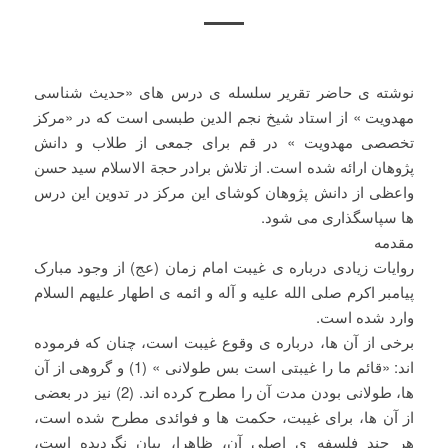
نوشته ی حاضر تقریر سلسله ی درس های «حدیث شناسی
مهدویت » از استاد شیخ نجم الدین طبسی است که در «مرکز
تخصصی مهدویت » در قم برای جمعی از طلاب و دانش
پژوهان ارائه شده است. از تلاش برادر حجة الاسلام سید حسن
واعظی از دانش پژوهان کوشای این مرکز در تدوین این درس
ها سپاسگذاری می شود.
مقدمه
روایات زیادی درباره ی غیبت امام زمان (عج) از وجود مبارک
پیامبر اکرم صلی الله علیه و آله و ائمه ی اطهار علیهم السلام
وارد شده است.
برخی از آن ها، درباره ی وقوع غیبت است، چنان که فرموده
اند: «قائم ما را غیبتی است بس طولانی » (1) و گروهی از آن
ها، طولانی بودن مدت آن را مطرح کرده اند. (2) نیز در بعضی
از آن ها، برای غیبت، حکمت ها و فوائدی مطرح شده است،
هر چند فلسفه ی اصلی آن، ظاهرا، بیان نگردیده است،