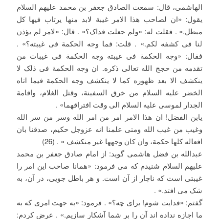
الهاشمی، قال: سمعت الصادق جعفر بن محمد علیهم السلام
یقول: «ان لصاحب هذا الامر غیبة لابد منها یرتاب فیها کل
مبطل.» . فقلت له: «ولم جعلت فداک؟» . قال: «لامر لم یؤذن
لنا فی کشفه لکم.» . قلت: فما وجه الحکمة فی غیبته؟» .
فقال: «وجه الحکمة فی غیبته وجه الحکمة فی غیبات من
تقدمه من حجج الله تعالی ذکره. ان وجه الحکمة فی ذلک لا
ینکشف الا بعد ظهوره کما لا ینکشف وجه الحکمة فیما اتاه
الخضر علیه السلام من خرق السفینة، وقتل الغلام، واقامة
الجدار لموسی علیه السلام الی وقت افتراقهما» .
یابن الفضل! ان هذا الامر امر من امر الله وسر من سر الله
وغیب من غیب الله ومتی علمنا انه عزوجل حکیم، صدقنا بان
افعاله کلها حکمة، وان کان وجهها غیر منکشف » . (26)
عبدالله بن فضل هاشمی گوید: از امام صادق جعفر بن محمد
علیهم السلام شنیدم که می فرمود: «همانا صاحب این امر را
غیبتی است که ناچار از آن است. و هر باطل جویی، در آن، به
شک می افتد.» .
گفتم: «فدایت شوم! برای چه؟» . فرمود: «به جهت امری که به
ما اجازه نداده اند آن را بر شما آشکار سازیم.» . عرض کردم: