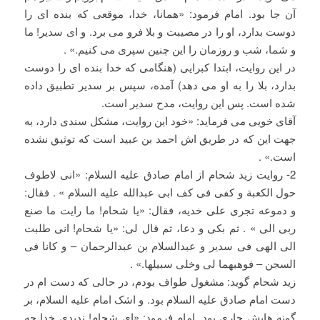
آن جا بود. امام فرمود: «همانا، خدا، موقعی که بنده ای را
دوست بدارد، او را در مصیبت و بلا فرو می برد. و ای سدیر! ما
و شما، شب و روزمان را این چنین سپری می کنیم.» .
در این روایت، ابتدا کبرایی (هنگامی که خدا بنده ای را دوست
بدارد، بلا را به او می دهد) آمده، سپس بر سدیر تطبیق داده
شده است. پس این روایت، مدح سدیر است.
آقای خویی می فرماید: «خود این روایت، مشکل سندی دارد، به
جهت این که در طریق اش احمد بن عبید است که توثیق نشده
است.» .
2- روایت زید شحام از امام صادق علیه السلام: «انی لاطوف
حول الکعبة و کفی فی کف ابی عبدالله علیه السلام » . فقال:
و دموعه تجری علی خدیه، فقال: «یا شحام! ما رایت ما صنع
ربی الی » . ثم بکی و دعا، ثم قال لی: «یا شحام! انی طلبت
الی الهی فی سدیر و عبدالسلام بن عبدالرحمان – و کانا فی
السجن – فوهبهما لی وخلی سبیلها.» .
زید شحام گوید: مشغول طواف بودم، در حالی که دست ام در
دست امام صادق علیه السلام بود. و اشک امام علیه السلام، بر
گونه هایش جاری بود. امام فرمود: «ای شحام! ندیدی خدا چه