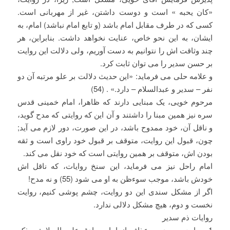
«کان یحبه » است و دوست داشتن، غیر از مهربانی است.
کسی که در طرف مقابل امام باشد (و تابع امام نباشد) امام، به
ایشان، به این نحو خاص، عنایت نخواهد داشت. بنابراین، هر
چند وثاقت اش را نتوانیم به دست آوریم، ولی دلالت این روایت
بر حسن سدیر را می توان ثابت کرد.
و علامه حلی می فرماید: «این حدیث دلالت بر علو مرتبه آن دو
نفر – سدیر و عبدالسلام – دارد.» . (54)
مرحوم خویی، یک مبنایی دارند که ظاهرا، امام خمینی قدس
سره نیز همین مبنا را داشتند و آن این که روایتی که مدح گوید،
و ناقل آن، خود ممدوح باشد، در این صورت، دور لازم می آید;
چون، قبول این روایت، متوقف بر قبول خود راوی است و ثقه
بودن اش، متوقف بر همین روایتی است که خود نقل می کند.
امام راحل نیز می فرماید، این سنخ روایات، که ناقل اش
خودش باشد، موجب سوءظن به او می شود (55) و نه مدح!
اگر از مشکل سندی این دو روایت، چشم پوشی کنیم، روایت
نخست و دوم، هیچ مشکل دلالی ندارد.
روایات ذم سدیر
1- روایت محمد بن عذافر از امام صادق علیه السلام: – ذکر