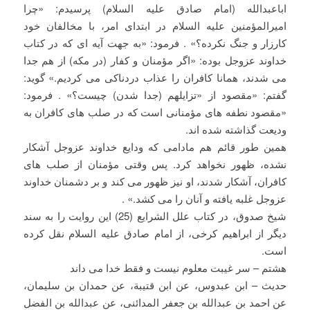
اباعبدالله (امام صادق علیه السلام) پرسیدم: «چرا
امیرالمؤمنین علیه السلام در ابتدای امر، با مخالفان خود
کارزار و جنگ نکرده؟» . فرمود: «به جهت آیه ای که در کتاب
خداوند عزوجل بوده: «اگر مؤمنان و کفار (در مکه) از هم جدا
می شدند، همانا کافران را عذاب دردناکی می کردیم.» گوید:
گفتم: «مقصود از «تزایلهم (جدا شدن) چیست؟» . فرمود:
«مقصود نطفه های مؤمنانی است که در صلب های کافران به
ودیعت گذاشته شده اند.
همین طور قائم هم مادامی که ودایع خداوند عزوجل آشکار
نشده، ظهور نخواهد کرد. پس وقتی مؤمنان از صلب های
کافران، آشکار شدند، او نیز ظهور می کند و بر دشمنان خداوند
عزوجل غلبه یافته و آنان را می کشد.» .
شیخ صدوق، در کتاب علل الشرایع (25) این روایت را به سند
دیگر از ابراهیم کرخی، از امام صادق علیه السلام نقل کرده
است.
هشتم – سر غیبت معلوم نیست و فقط خدا می داند
حدیث – ابن عبدوس، عن ابن قتیبة، عن حمدان بن سلیمان،
عن احمد بن عبدالله بن جعفر المدائنی، عن عبدالله بن الفضل