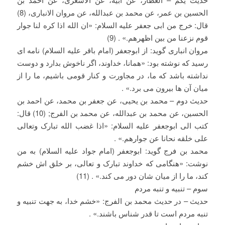
الحسین بن عمر، عن محمد بن عبدالله، عن مروان الانباری، (8)
قال: خرج من ابی جعفر علیه السلام: «ان الله اذا کره لنا جوار
قوم نزعنا من بین اظهرهم.» . (9)
مروان انباری گوید: از ابوجعفر (امام باقر علیه السلام) نامه ای
رسید که نوشته بود: «همانا، خداوند، اگر ناخوش بدارد و دوست
نداشته باشد که ما، در مجاورت و کنار قومی باشیم، ما را از
میان آن ها بیرون می برد.» .
حدیث دوم – محمد بن یحیی، عن جعفر بن محمد، عن احمد بن
الحسین، عن محمد بن عبدالله، عن محمد بن الفرج; (10) قال:
کتب الی ابوجعفر علیه السلام: «اذا غضب الله تبارک وتعالی
علی خلقه نحانا عن جوارهم.» .
محمد بن فرج گوید: ابوجعفر (امام جواد علیه السلام) به من
نوشت: «هنگامی که خداوند تبارک و تعالی، بر خلق اش خشم
کند، ما را از میان شان دور می کند.» . (11)
سوم – تنبیه و تنبه مردم
حدیث – در حدیث محمد بن الفرج: «خشم خدا، به جهت تنبیه و
تنبه مردم است تا قدر شناس باشند.» .