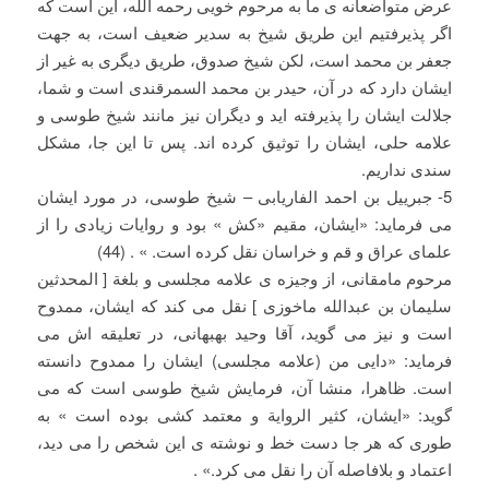
عرض متواضعانه ی ما به مرحوم خویی رحمه الله، این است که
اگر پذیرفتیم این طریق شیخ به سدیر ضعیف است، به جهت
جعفر بن محمد است، لکن شیخ صدوق، طریق دیگری به غیر از
ایشان دارد که در آن، حیدر بن محمد السمرقندی است و شما،
جلالت ایشان را پذیرفته اید و دیگران نیز مانند شیخ طوسی و
علامه حلی، ایشان را توثیق کرده اند. پس تا این جا، مشکل
سندی نداریم.
5- جبرییل بن احمد الفاریابی – شیخ طوسی، در مورد ایشان
می فرماید: «ایشان، مقیم «کش » بود و روایات زیادی را از
علمای عراق و قم و خراسان نقل کرده است. » . (44)
مرحوم مامقانی، از وجیزه ی علامه مجلسی و بلغة [ المحدثین
سلیمان بن عبدالله ماخوزی ] نقل می کند که ایشان، ممدوح
است و نیز می گوید، آقا وحید بهبهانی، در تعلیقه اش می
فرماید: «دایی من (علامه مجلسی) ایشان را ممدوح دانسته
است. ظاهرا، منشا آن، فرمایش شیخ طوسی است که می
گوید: «ایشان، کثیر الروایة و معتمد کشی بوده است » به
طوری که هر جا دست خط و نوشته ی این شخص را می دید،
اعتماد و بلافاصله آن را نقل می کرد.» .