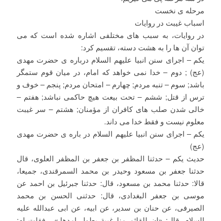
مرحله ی نخست
اسباب غیبت در روایات
در روایات، به سبب های مختلفی اشاره شده است که می
توان آن ها را به هشت دسته، تقسیم کرد:
یکم – اجرای سنن انبیا علیهم السلام درباره ی حضرت مهدی
(عج) ; دوم – خدا نمی خواهد که امام، در میان قوم ستمگر
باشد; سوم – تنبه مردم; چهارم – امتحان مردم; پنجم – خوف و
ترس از قتل; ششم – تحت بیعت هیچ حاکمی نباشد; هفتم –
خالی شدن صلب های کافران از مؤمنان; هشتم – سر غیبت
معلوم نیست و فقط خدا می داند.
یکم – اجرای سنن انبیا علیهم السلام در باره ی حضرت مهدی
(عج)
حدیث یکم – حدثنا المظفر بن جعفر بن المظفر العلوی، قال
حدثنا جعفر بن مسعود وحیدر بن محمد السمرقندی، جمیعا،
قالا: حدثنا محمد بن مسعود، قال: حدثنا جبرئیل بن احمد عن
موسی بن جعفر البغدادی، قال: حدثنی الحسن بن محمد
الصیرفی، عن حنان بن سدیر، عن ابیه، عن ابی عبدالله علیه
السلام، قال: «ان للقائم منا غیبة یطول امدها.» . فقلت له: