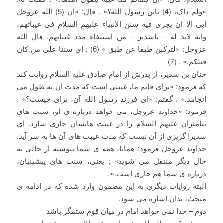
«ولم ذاک، (4) یابن رسول الله؟» . قال: «ان (5) الله عزوجل
ابی الا ان یجری فیه سنن الانبیاء علیهم السلام فی غیباتهم،
وانه لابد له – یاسدیر – من استیفاء مدد غیباتهم. قال الله
عزوجل: «لترکبن طبقا عن طبق » (6) ; ای سننا علی من کان
قبلکم.» . (7)
حنان بن سدیر، از پدرش از امام صادق علیه السلام روایت کند
که فرمود: «برای قائم ما، غیبتی است که مدت آن به طول می
انجامد.» . گفتم: «ای فرزند رسول الله آن، برای چیست؟» .
فرمود: «خداوند عزوجل، می خواهد درباره ی او، سنت های
پیامبران علیهم السلام را در غیبت هایشان جاری سازد. ای
سدیر! گریزی از آن نیست که مدت غیبت های آن ها به سر آید.
خداوند عزوجل فرمود: همانا، همه ی شما پیوسته از حالی به
حال دیگر منتقل می شوید» ; یعنی، سنت های پیشینیان،
درباره ی شما هم جاری است.» .
البته روایات دیگری به این مضمون وارد شده که در ادامه ی
مبحث، بدان اشاره می شود.
دوم – خدا نمی خواهد امام در میان قوم ستمگر باشد
حدیث یکم – العطار، عن ابیه، عن الاشعری، عن احمد بن