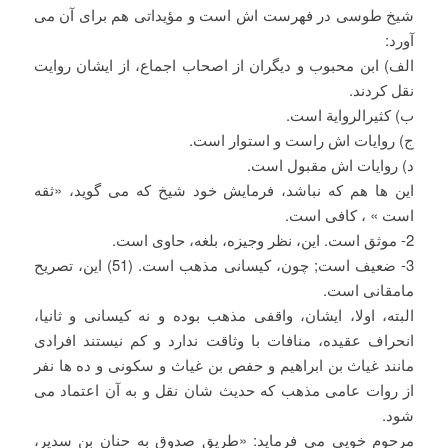
شیخ طوسی در فهرست اش است و مؤیداتی هم برای آن می
آورد:
الف) ابن محبوب و دیگران از اصحاب اجماع، از ایشان روایت
نقل کردند.
ب) کثیرالروایة است.
ج) روایات اش راست و استوار است.
د) روایات اش مقبول است.
این ها هم که نباشد، فرمایش خود شیخ که می گوید، «ثقه
است » ، کافی است.
2- موثق است. این، نظر وجیزه، بلغه، حاوی است.
3- ضعیف است; چون، کیسانی مذهب است. (51) این، تصریح
مامقانی است.
البته، اولا، ایشان، واقفی مذهب بوده و نه کیسانی و ثانیا،
انحراف عقیده، منافات با وثاقت ندارد و کم نیستند افرادی
مانند غیاث بن ابراهیم و حفص بن غیاث و سکونی و ده ها نفر
از روات عامی مذهب که حدیث شان نقل و به آن اعتماد می
شود.
مرحوم خویی می فرماید: «طریق صدوق به حنان بن سدیر،