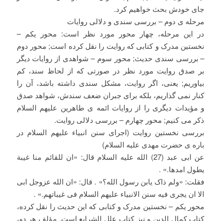
جای خودش بحث خواهیم کرد.
مرحله ی دوم – بررسی سندی و دلالی روایات
در این مرحله، چهار محور مورد نظر است: محور یکم –
نخستین مدرک و کتابی که روایت را نقل کرده است; محور دوم
– بررسی سندی حدیث; محور سوم – شواهدی از روایات دیگر
بر صدق روایت مورد نظر در صورتی که از لحاظ سند، کم
بیاوریم; یعنی، اگر روایت، مشکل سندی داشته باشد، آن را
کنار نمی گذاریم، بلکه برای جبران ضعف سندش، شواهد صدق
و مؤیدات دیگری را از روایات ائمه ی طاهرین علیهم السلام
ذکر می کنیم; محور چهارم – بررسی دلالی روایت.
بررسی نخستین روایت (اجرای سنن انبیاء علیهم السلام در
باره ی حضرت مهدی علیه السلام)
عن ابی عبد (27) الله علیه السلام قال: «ان للقائم منا غیبة
یطول امدها.» .
فقلت: «ولم ذاک یابن رسول الله؟» . قال: «ان الله عزوجل ابی
الا ان یجری فیه سنن الانبیاء علیهم السلام فی غیباتهم.» .
محور یکم – نخستین مدرک و کتابی که این حدیث را نقل کرده،
کتاب کمال الدین و نیز کتاب علل الشرایع است. مؤلف هر دو،