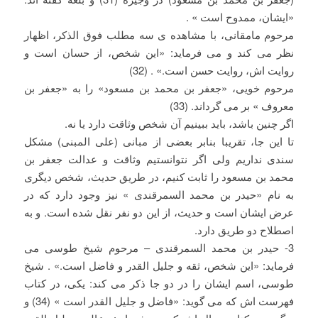
«ایشان، ممدوح است » .
مرحوم مامقانی، با مشاهده ی سه مطلب فوق الذکر، اظهار
نظر می کند و می فرماید: «این شخص، از حسان است و
روایت اش، روایت حسن است.» . (32)
مرحوم خویی، «جعفر بن محمد بن مسعود» را به «جعفر بن
معروف » بر می گرداند. (33)
اگر چنین باشد، باید ببینیم آن شخص وثاقت دارد یا نه.
تا این جا، تقریبا بنابر بعضی از مبانی (علی المبنی) مشکل
سندی نداریم ولی اگر نتوانستیم وثاقت و عدالت جعفر بن
محمد بن مسعود را ثابت کنیم، در طریق حدیث، شخص دیگری
به نام «حیدر بن محمد السمرقندی » نیز وجود دارد که در
عرض ایشان است و حدیث، از این دو نفر نقل شده است. و به
اصطلاح دو طریق دارد.
3- حیدر بن محمد السمرقندی – مرحوم شیخ طوسی می
فرماید: «این شخص، ثقه و جلیل القدر و فاضل است.» . شیخ
طوسی، اسم ایشان را در دو جا ذکر می کند: یکی، در کتاب
فهرست اش که می گوید: «فاضل و جلیل القدر است » (34) و