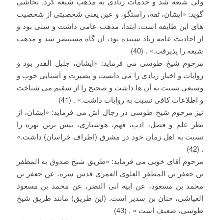
ولی شیعه شد و خدمات زیادی به مذهب شیعه کرد. نجاشی
گوید: «ایشان، ثقه، راستگو، و عین یعنی شخصیتی از شخصیت
های این طایفه است. ابتدا، مذهب عامی داشت و سنی بود و
از احادیث عامه زیاد شنیده بود، آن گاه مستبصر شد و مذهب
شیعه را پذیرفت.» . (40)
مرحوم شیخ طوسی می فرماید: «ایشان، جلیل القدر بود و
روایات و اخبار زیادی را می دانست و بصیرت و آشنایی خوب و
وسیعی نسبت به آن ها داشت و صحیح را از سقیم می شناخت
و اطلاعات کافی نسبت به روایات داشت.» . (41)
نیز مرحوم شیخ طوسی در رجال اش می فرماید: «ایشان، از
نظر علم و فضل، ادب، فهم، هوشیاری، بیش ترین بهره را
نسبت به اهل زمان خود در مشرق (اطراف خراسان) داشت.»
. (42)
مرحوم آقای خویی می فرماید: «طریق شیخ صدوق به المظفر
بن جعفر بن المظفر العلوی العمری قدس سره، عن جعفر بن
محمد بن مسعود، عن ابیه ابی النضر، عن محمد بن مسعود
العیاشی، حنان بن سدیر است. (این طریق) مانند طریق شیخ
طوسی، ضعیف است » . (43)