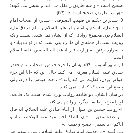
صحیح است.» و سه طریق را نقل می کند و سپس می گوید:
«هر سه طریق، صحیح است.» . (52)
9- سدیر بن حکیم بن صهیب الصیرفی – سدیر، از اصحاب امام
سجاد علیه السلام و امام باقر علیه السلام و امام صادق علیه
السلام بود. مجموع روایاتی که از ایشان نقل شده، بیست و یک
روایت است. از جمله ی آن ها، روایتی است که در ثواب پیاده و
یا سواره رفتن به زیارت قبر اباعبدالله الحسین علیه السلام
است.
ابن شهر آشوب، (53) ایشان را جزء خواص اصحاب امام جعفر
صادق علیه السلام معرفی می کند. حال، این که «آیا این جزء
خواص بودن، کفایت می کند یا نه؟» ، حث خودش را دارد، ولی
پاسخ این است که کفایت نمی کنند.
در شان ایشان، دو طایفه روایات وارد شده است: یک طایفه،
او را مدح، و طایفه دیگر، او را ذم می کند.
1- روایت حسین بن علوان از امام صادق علیه السلام، انه قال
– و عنده سدیر – : «ان الله اذا احب عبدا غته بالبلاء غتا و انا و
ایاکم – یا سدیر – نصبح و نمسی.» .
می گوید: «در خدمت امام صادق علیه السلام برویم و سدیر هم