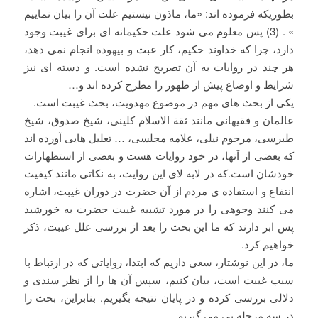
بطوریکه فرموده اند: «ما، ماذون نیستیم علت آن را بیان نماییم
» . (3) پس معلوم می شود علت حکیمانه ای برای غیبت وجود
دارد، چرا که خداوند حکیم، کار عبث و بیهوده انجام نمی دهد،
هر چند در روایات به آن تصریح نشده است. و دسته ای نیز
شرایط و اوضاع پیش از ظهور را مطرح کرده اند و…
یکی از بحث های مهم در موضوع مهدویت، بحث غیبت است.
عالمان و فقیهانی مانند ثقة الاسلام کلینی، شیخ صدوق، شیخ
طبرسی، مرحوم نیلی، علامه مجلسی، … تعلیل هایی آورده اند
که بعضی از آنها، در خود روایات هست و بعضی از استظهارات
خودشان است.که در لابه لای این روایت، به نکاتی مانند کیفیت
انتفاع و استفاده ی مردم از آن حضرت در دوران غیبت، اشاره
می کنند وجوهی را در مورد تشبیه غیبت حضرت به خورشید
پس ابر دارند که ما این بحث را بعد از بررسی علل غیبت، ذکر
خواهیم کرد.
ما، در این نوشتار، سعی داریم که ابتدا، روایاتی که در ارتباط با
سبب غیبت است، بیان کنیم، سپس آن ها را از نظر سندی و
دلالی بررسی کرده و در پایان نتیجه بگیریم. بنابراین، بحث را
در سه مرحله پی می گیریم.