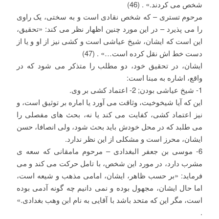
شخص می کردند.» . (46)
مرحوم تستری – که شخص نقادی است و به سختی، یک راوی
را می پذیرد – در این مورد چنین اظهار نظر می کند: «تحقیق،
این است که ایشان، شیخ عیاشی است و کشی نیز از او و یا از
دست خط اش نقل کرده است…» . (47)
ایشان، در تحقیق خود، دو مطلب را متذکر می شود که در
واقع، اشاره به مبنا است:
1- شیخ عیاشی بودن; 2- اعتماد کشی بر وی.
این که آیا شیخوخیت، وثاقت می آورد یا اماره بر توثیق است، و
نیز اعتماد کشی، کفایت می کند یا نه، بحث های مفصلی را
می طلبد که در محل خودش باید بحث شود، ولی انصافا، حسن
ایشان، محرز است و مشکلی از این نظر ندارد.
6- موسی بن جعفر البغدادی – مرحوم مامقانی که سعه ی
مشرب دارد، در مورد این شخص، با تامل حرکت می کند و می
فرماید: «بر حسب ظاهر، ایشان، امامی مذهب و شیعه است،
اما حال ایشان، مجهول بوده و نمی دانیم چه گونه آدمی بوده
است، مگر این که متحد باشد با آقایی به نام ابن وهب بغدادی.»
.