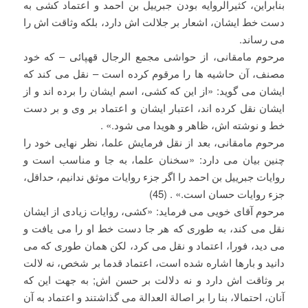
بنابراین، کثیرالروایه بودن جبرییل بن احمد و اعتماد کشی به
دست خط ایشان، اشعار بر جلالت اش دارد، بلکه وثاقت اش را
می رساند.
مرحوم مامقانی، از حواشی مجمع الرجال قهپائی – که خود
مصنف، آن حاشیه ها را مرقوم کرده است – نقل می کند که
ایشان می گوید: «از این که کشی، اسم ایشان را برده اند و از
ایشان نقل کرده اند، اعتبار ایشان و اعتماد بر وی و بر دست
خط و نوشته اش، ظاهر و هویدا می شود.» .
مرحوم مامقانی، بعد از نقل فرمایش علما، نظر نهایی خود را
چنین بیان می دارد: «سخنان علما، به جا و مناسب است و
روایات جبرییل بن احمد را اگر جزء روایات موثق ندانیم، حداقل،
جزء روایات حسان است.» . (45)
مرحوم آقای خویی می فرماید: «کشی، روایات زیادی از ایشان
نقل می کند، به طوری که هر جا دست خط او را می یافت و
می دید، فورا، اعتماد و نقل می کرد، لکن همان طوری که می
دانید و بارها اشاره شده است، اعتماد قدما بر شخص، نه لالت
بر وثاقت اش دارد و نه دلالت بر حسن اش; به جهت این که
آنان، احتمالا، بنا را بر اصالة العدالة می گذاشتند و اعتماد به آن