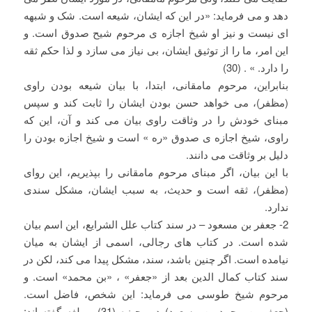
دهد و می فرماید: «در این که ایشان، شیعه است. شک و شبهه
ای نیست و نیز او شیخ اجازه ی مرحوم شیح صدوق است. و
این امر، ما را از توثیق ایشان، بی نیاز می سازد و لذا حکم ثقه
را دارد. » . (30)
بنابراین، مرحوم مامقانی، ابتدا، با بیان شیعه بودن راوی
(مظفر)، می خواهد حسن بودن ایشان را ثابت کند و سپس
مبنای خودش را در وثاقت راوی بیان می کند و آن، این که
راوی، شیخ اجازه ی صدوق «ره » است و شیخ اجازه بودن را
دلیل بر وثاقت می دانند.
با این بیان، اگر مبنای مرحوم مامقانی را بپذیریم، این روای
(مظفر)، ثقه است و حدیث، به سبب ایشان، مشکل سندی
ندارد.
2- جعفر بن مسعود – در سند کتاب علل الشرایع، این اسم بیان
شده است. در کتاب های رجالی، اسمی از ایشان به میان
نیامده است. اگر چنین باشد، سند، مشکل پیدا می کند، لکن در
سند کتاب کمال الدین بعد از «جعفر» ، «بن محمد» است. و
مرحوم شیخ طوسی می فرماید: این شخص، فاضل است.
(جعفر بن محمد بن مسعود) در وجیزه (31) و بلغه گفته اند: