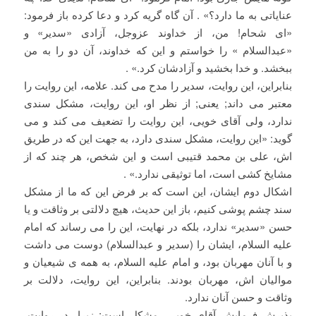
عنایاتی به ما دارد؟» . آن گاه گریه کرد و دعا کرده باز فرمود:
«ای شحام! من، از خداوند عزوجل، آزادی «سدیر» و
«عبدالسلام » را خواستم و این که خداوند، آن دو را به من
ببخشد. و خدا بخشید و آزادشان کرد.» .
بنابراین، این روایت، سدیر را مدح می کند. علامه، این روایت را
معتبر می داند; یعنی; از نظر او، این روایت، مشکل سندی
ندارد، ولی آقای خویی، این روایت را تضعیف می کند و می
گوید: «این روایت، مشکل سندی دارد، به جهت این که در طریق
اش، علی بن محمد قتیبی است و این شخص، هر چند که از
مشایخ کشی است، اما توثیقی ندارد.» .
اشکال دوم ایشان، این است که بر فرض این که ما از مشکل
سند چشم پوشی کنیم، باز این حدیث، هیچ دلالتی بر وثاقت و یا
حسن «سدیر» ندارد، بلکه در نهایت، این را می رساند که امام
علیه السلام، ایشان را (سدیر و عبدالسلام) دوست می داشت
و با آنان مهربان بود، و امام علیه السلام، به همه ی شیعیان و
موالیان اش، مهربان بودند. بنابراین، این روایت، دلالت بر
وثاقت و حسن آنان ندارد.
پذیرش فرمایش آقای خویی، مشکل است; زیرا، در روایت،