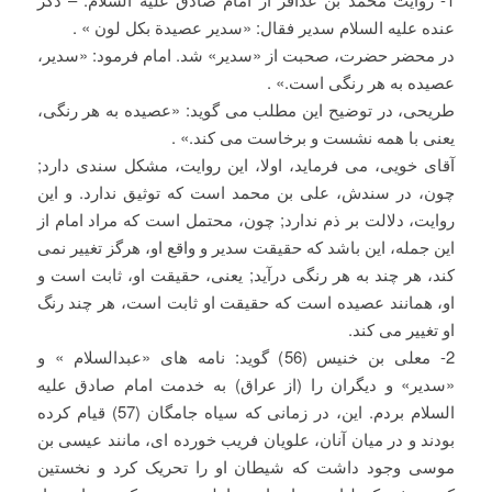
عنده علیه السلام سدیر فقال: «سدیر عصیدة بکل لون » .
در محضر حضرت، صحبت از «سدیر» شد. امام فرمود: «سدیر،
عصیده به هر رنگی است.» .
طریحی، در توضیح این مطلب می گوید: «عصیده به هر رنگی،
یعنی با همه نشست و برخاست می کند.» .
آقای خویی، می فرماید، اولا، این روایت، مشکل سندی دارد;
چون، در سندش، علی بن محمد است که توثیق ندارد. و این
روایت، دلالت بر ذم ندارد; چون، محتمل است که مراد امام از
این جمله، این باشد که حقیقت سدیر و واقع او، هرگز تغییر نمی
کند، هر چند به هر رنگی درآید; یعنی، حقیقت او، ثابت است و
او، همانند عصیده است که حقیقت او ثابت است، هر چند رنگ
او تغییر می کند.
2- معلی بن خنیس (56) گوید: نامه های «عبدالسلام » و
«سدیر» و دیگران را (از عراق) به خدمت امام صادق علیه
السلام بردم. این، در زمانی که سیاه جامگان (57) قیام کرده
بودند و در میان آنان، علویان فریب خورده ای، مانند عیسی بن
موسی وجود داشت که شیطان او را تحریک کرد و نخستین