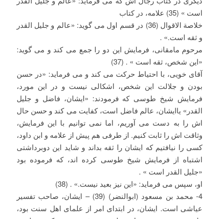
دیگری در کتاب رجال اش که می فرماید: «عالم و جلیل القدر
است » (35) علامه، در کتاب
خلاصة الاقوال (36) در قسم اول می گوید: «عالم و جلیل القدر
و ثقه است.» .
مرحوم مامقانی، فرمایش این دو را جمع می کند و می گوید:
«این شخص، ثقه است » . (37)
آقای خویی، با احتیاط حرکت می کند و می فرماید: «در حسن
بودن و جلالت این شخص، اشکالی نیست و در این مورد،
فرمایش شیخ طوسی که فرمودند: «ایشان، فاضل و جلیل
القدر» یاایشان، عالم فاضل است، کفایت می کند و حسن حال
اش را به دست می آوریم، اما نمی توانیم با این فرمایش،
وثاقت اش را ثابت کنیم. از طرفی هم پیش از علامه و ابن داود،
کسی را نیافتیم که ایشان را ثقه بداند و شاید این دوبرداشتی
اشتباه از فرمایش شیخ طوسی کرده اند، که فرموده بود
«جلیل القدر است » .
او، سپس می فرماید: «این نیز بعید نیست.» . (38)
4- محمد بن مسعود (ابوالنضر) (39) – ایشان، صاحب تفسیر
عیاشی است. ایشان، در ابتدای امر از علمای اهل سنت بود،