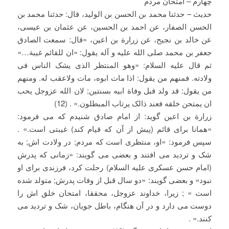
چهارم – امتحان مردم
حدیث – حدثنا محمد بن الحسن بن الولید، قال: حدثنا محمد بن
الحسن الصفار، عن احمد بن الحسین، عن عثمان بن عیسی،
عن خالد بن نجیح، عن زرارة بن اعین، «قال: سمعت الصادق
جعفر بن محمد صلی الله علیه و آله یقول: «ان للقائم غیبة…»
ثم قال علیه السلام: «وهو المنتظر الذی یشک الناس فی
ولادته. فمنهم من یقول: اذا مات ابوه، مات ولاعقب له. ومنهم
من یقول: قد ولد قبل وفاة ابیه بسنتین; لان الله عزوجل یحب
ان یمتحن خلقه فعند ذالک یرتاب المبطلون.» . (12)
زرارة بن اعین گوید: از امام صادق شنیدم که می فرمود:
«همانا برای قائم (پیش از آن که قیام کند) غیبتی است.» .
سپس فرمود: «او، منتظری است که مردم; در ولادت اش; به
شک و تردید می افتند و بعضی می گویند: «زمانی که پدرش
(امام حسن عسکری علیه السلام) رحلت کرد، فرزندی برای او
نبود» و بعضی گویند: «دو سال قبل از وفات پدرش; متولد شده
است » ; زیرا، خداوند عزوجل، محققا، امتحان خلق اش را
دوست می دارد و در آن هنگام، باطل جویان، شک و تردید می
کنند.» .