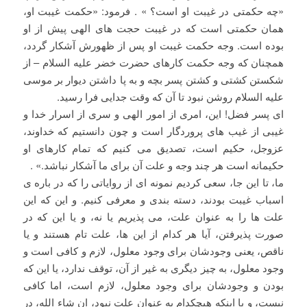
«چه حکمتی در غیبت او است؟ » . فرمود: «حکمت غیبت او،
همان حکمتی است که در غیبت حجت های الهی پیش از او
بوده است. وجه حکمت غیبت او پس از ظهورش آشکار گردد،
همچنان که وجه حکمت کارهای حضرت خضر علیه السلام – از
شکستن کشتی و کشتن پسر بچه و به پا داشتن دیوار بر موسی
علیه السلام روشن نبود تا آن که وقت جدایی فرا رسید.
ای پسر فضل! این، امری از امور الهی و سری از اسرار خدا و
غیبی از غیب های پروردگار است و چون دانستیم که خداوند،
عزوجل، حکیم است، تصدیق می کنیم که تمام کارهای او
حکیمانه است هر چند وجه و علت آن برای ما آشکار نباشد.» .
ما، تا این جا، سعی کردیم نمونه ای از روایاتی را که در باره ی
اسباب غیبت بودند، دسته بندی و معرفی کنیم. و این که این
علت ها را به عنوان علت، می پذیریم یا نه، و یا این که در
صورت پذیرفتن، آیا هر کدام از این ها، علت تام هستند و یا
ناقص، یعنی وجودشان برای وجود معلول، لازم و کافی است و
وجود معلول، به چیز دیگری به غیر از آن، توقف ندارد، یا این که
بودن و وجودشان برای وجود معلول، لازم است، اما کافی
نیست، و یا اینکه هیچکدام به عنوان علت نبود، ان شاء الله، در