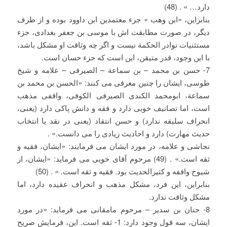
دارد… » . (48)
بنابراین، «ابن وهب » جزء معتمدین ابن داوود بوده و از طرف
دیگر، در صورت مطابقت اش با موسی بن جعفر بغدادی، جزء
مستثنیات نوادر الحکمة نیست و اگر چه وثاقت او مشکل باشد،
با این وجود، قدر متیقن، این است که جزء حسان است.
7- حسن بن محمد – بن سماعة – الصیرفی – علامه و شیخ
طوسی، ایشان را چنین معرفی می کنند: «الحسن بن محمد بن
سماعة، ابومحمد الکندی الصیرفی الکوفی، واقفی مذهب
است، اما تصانیف خوبی دارد و فقه و دانش پاکی دارد (یعنی،
انحراف سلیقه ندارد) و حسن انتقاد (یعنی در نقد یا انتخاب
حدیث مهارت) دارد و احادیث زیادی را می دانست.» .
نجاشی و علامه، در مورد ایشان می فرمایند: «ایشان، فقیه و
ثقه است.» . (49) مرحوم آقای خویی می فرماید: «ایشان، از
شیوخ واقفه و کثیرالحدیث بود. فقیه و ثقه است. » . (50)
بنابراین، این فرد، مشکل مذهب و انحراف عقیده دارد، اما
مشکل وثاقت ندارد.
8- حنان بن سدیر – مرحوم مامقانی می فرماید: «در مورد
ایشان، سه قول وجود دارد: 1- ثقه است. این، فرمایش صریح