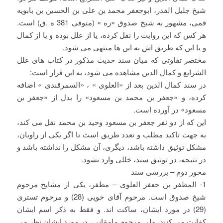
شیخ جلیل القدر، ابوجعفر محمد بن علی بن الحسین بن بابویه
قمی، مشهور به شیخ صدوق «ره » (متوفی 381 ه .ق) است.
هر کس که این روایت را نقل کرده، یا از علل بوده و یا از کمال
و یا این که طریق اش به این ها منتهی می شود.
مختصر تفاوتی که میان سند حدیث مذکور در کتاب های علل
الشرایع و کمال الدین مشاهده می شود، به این قرار است:
در سند کمال الدین بعد از «العلوی » ، «السمرقندی » اضافه
کرده، و «جعفر بن محمد بن مسعود» را بدل از «جعفر بن
مسعود» در آورده است.
این که از دو نفر جعفر بن مسعود وحید بن محمد نقل می کند،
به جهت تاکید مطلب و تعدد طریق است تا اگر یکی از راویان،
مشکل توثیق داشته باشد، دیگری، آن مشکل را نداشته باشد و
در نتیجه، در توثیق سند، خللی وارد نشود.
محور دوم – بررسی سند
1- المظفر بن جعفر العلوی – مظفر، یکی از مشایخ مرحوم
شیخ صدوق است. مرحوم آقای خویی (28) و مرحوم تستری
(29) در مورد ایشان، ساکت اند. و فقط به ذکر اسم ایشان
کفایت می کنند، ولی مرحوم مامقانی، در مورد ایشان نظر می