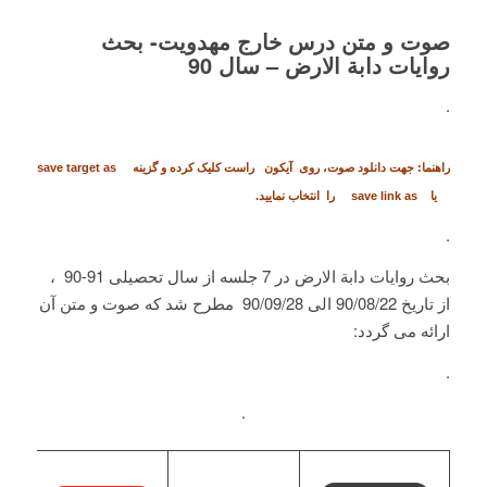
صوت و متن درس خارج مهدویت- بحث
روايات دابة الارض – سال 90
.
راهنما: جهت دانلود صوت، روی آیکون
راست کلیک کرده و گزینه save target as
یا save link as را انتخاب نمایید.
.
بحث روايات دابة الارض در 7 جلسه از سال تحصیلی 91-90 ،
از تاریخ 90/08/22 الی 90/09/28 مطرح شد که صوت و متن آن
ارائه می گردد:
.
.