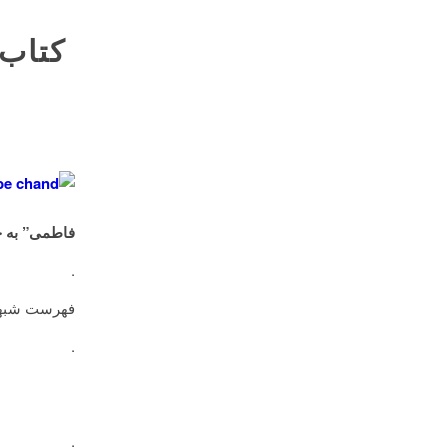
کتاب 
فاطمی” به چاپ رسید که 
.
فهرست شبها
.
.