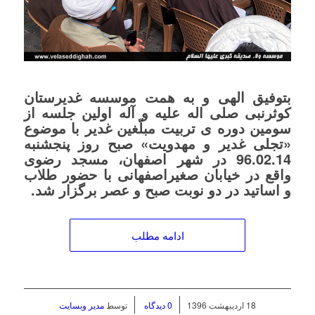
بتوفیق الهی و به همت موسسه غدیرستان
کوثرنبی صلی اله علیه و آله اولین جلسه از
سومین دوره ی تربیت مبلّغین غدیر با موضوع
«تجلی غدیر و مهدویت» صبح روز پنجشنبه
96.02.14 در شهر اصفهان، مسجد رضوی
واقع در خیابان صغیراصفهانی با حضور طلاب
و اساتید در دو نوبت صبح و عصر برگزار شد.
ادامه مطلب
/
/
18 اردیبهشت 1396
0 دیدگاه
توسط
مدیر وبسایت