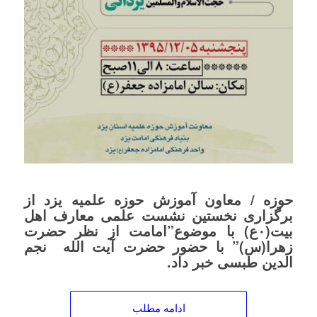
حوزه / معاون آموزش حوزه علمیه یزد از
برگزاری نخستین نشست علمی معارف اهل
بیت(۰ع) با موضوع”امامت از نظر حضرت
زهرا(س)” با حضور حضرت آیت الله نجم
الدین طبسی خبر داد.
ادامه مطلب