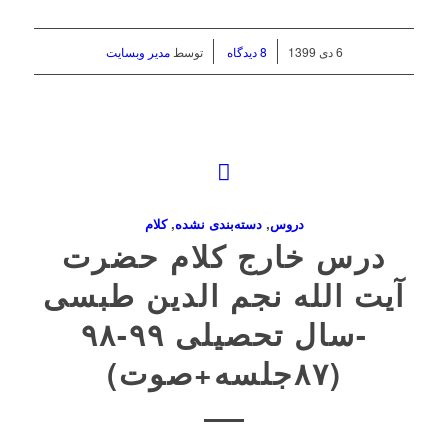
/
/
6 دی 1399
8 دیدگاه
توسط
مدیر وبسایت
دروس
,
دسته‌بندی نشده
,
کلام
درس خارج کلام حضرت
آیت الله نجم الدین طبسی
-سال تحصیلی ۹۹-۹۸
(۸۷جلسه+صوت)