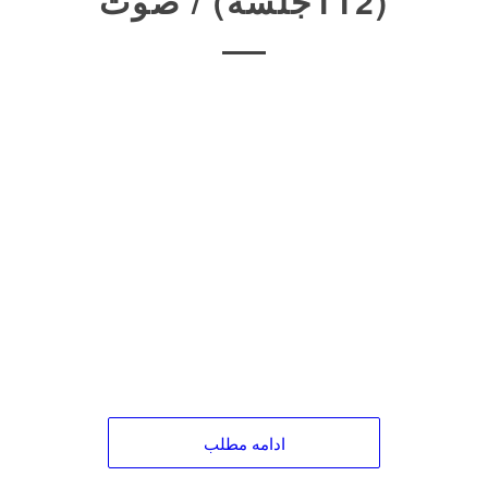
(112جلسه) / صوت
ادامه مطلب