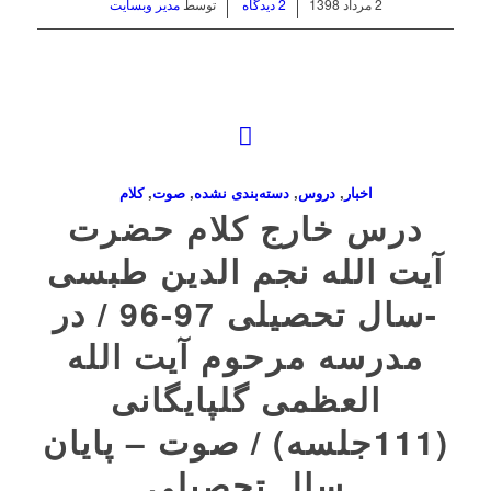
/
/
2 مرداد 1398
2 دیدگاه
توسط
مدیر وبسایت
اخبار
,
دروس
,
دسته‌بندی نشده
,
صوت
,
کلام
درس خارج کلام حضرت
آیت الله نجم الدین طبسی
-سال تحصیلی 97-96 / در
مدرسه مرحوم آیت الله
العظمی گلپایگانی
(111جلسه) / صوت – پایان
سال تحصیلی