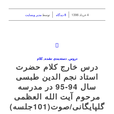
/
/
4 خرداد 1396
8 دیدگاه
توسط
مدیر وبسایت
دروس
,
دسته‌بندی نشده
,
کلام
درس خارج کلام حضرت
استاد نجم الدین طبسی
سال 94-95 در مدرسه
مرحوم آیت الله العظمی
گلپایگانی/صوت(101جلسه)