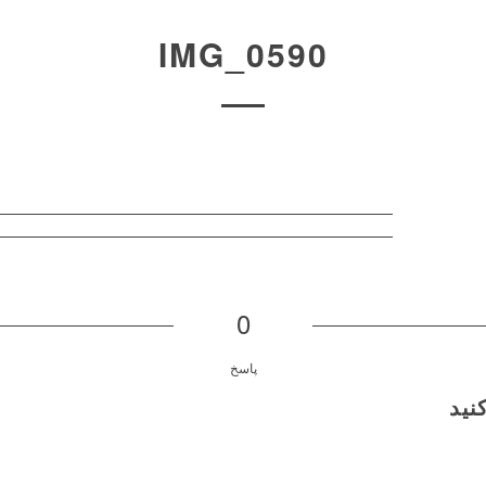
IMG_0590
0
پاسخ
نید